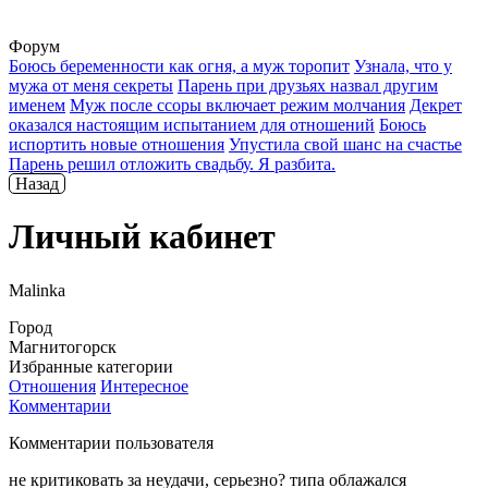
Форум
Боюсь беременности как огня, а муж торопит
Узнала, что у
мужа от меня секреты
Парень при друзьях назвал другим
именем
Муж после ссоры включает режим молчания
Декрет
оказался настоящим испытанием для отношений
Боюсь
испортить новые отношения
Упустила свой шанс на счастье
Парень решил отложить свадьбу. Я разбита.
Назад
Личный кабинет
Malinka
Город
Магнитогорск
Избранные категории
Отношения
Интересное
Комментарии
Комментарии пользователя
не критиковать за неудачи, серьезно? типа облажался