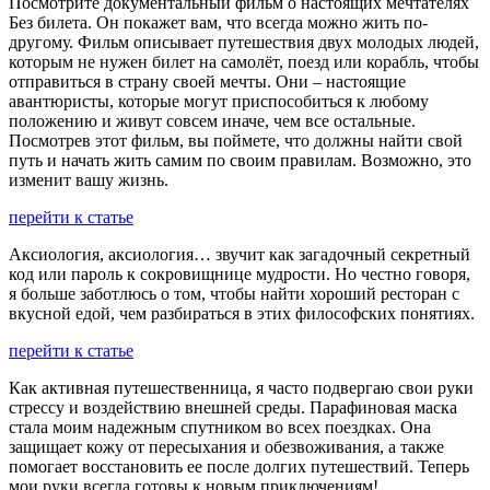
Посмотрите документальный фильм о настоящих мечтателях
Без билета. Он покажет вам, что всегда можно жить по-
другому. Фильм описывает путешествия двух молодых людей,
которым не нужен билет на самолёт, поезд или корабль, чтобы
отправиться в страну своей мечты. Они – настоящие
авантюристы, которые могут приспособиться к любому
положению и живут совсем иначе, чем все остальные.
Посмотрев этот фильм, вы поймете, что должны найти свой
путь и начать жить самим по своим правилам. Возможно, это
изменит вашу жизнь.
перейти к статье
Аксиология, аксиология… звучит как загадочный секретный
код или пароль к сокровищнице мудрости. Но честно говоря,
я больше заботлюсь о том, чтобы найти хороший ресторан с
вкусной едой, чем разбираться в этих философских понятиях.
перейти к статье
Как активная путешественница, я часто подвергаю свои руки
стрессу и воздействию внешней среды. Парафиновая маска
стала моим надежным спутником во всех поездках. Она
защищает кожу от пересыхания и обезвоживания, а также
помогает восстановить ее после долгих путешествий. Теперь
мои руки всегда готовы к новым приключениям!