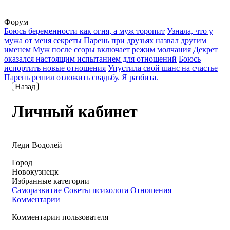
Форум
Боюсь беременности как огня, а муж торопит
Узнала, что у
мужа от меня секреты
Парень при друзьях назвал другим
именем
Муж после ссоры включает режим молчания
Декрет
оказался настоящим испытанием для отношений
Боюсь
испортить новые отношения
Упустила свой шанс на счастье
Парень решил отложить свадьбу. Я разбита.
Назад
Личный кабинет
Леди Водолей
Город
Новокузнецк
Избранные категории
Саморазвитие
Советы психолога
Отношения
Комментарии
Комментарии пользователя