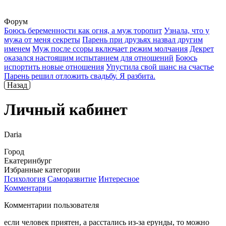
Форум
Боюсь беременности как огня, а муж торопит
Узнала, что у
мужа от меня секреты
Парень при друзьях назвал другим
именем
Муж после ссоры включает режим молчания
Декрет
оказался настоящим испытанием для отношений
Боюсь
испортить новые отношения
Упустила свой шанс на счастье
Парень решил отложить свадьбу. Я разбита.
Назад
Личный кабинет
Daria
Город
Екатеринбург
Избранные категории
Психология
Саморазвитие
Интересное
Комментарии
Комментарии пользователя
если человек приятен, а расстались из-за ерунды, то можно