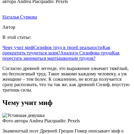
автора Andrea Piacquadio: Pexels
Наталья Суркова
Автор
В этой статье:
Чему учит миф
Сизифов труд в твоей реальности
Как
прекратить трудиться зазря?
Аналоги Сизифова труда
Как
перестать заниматься мартышкиным трудом?
Согласно древней легенде, это выражение означает тяжёлый,
но бесполезный труд. Такое знакомо каждому человеку, а уж
женщине – тем более. К сожалению, не всегда получается
сразу распознать, что ты так же, как древний Сизиф, впустую
тратишь силы.
Чему учит миф
Фото автора Andrea Piacquadio: Pexels
Знаменитый поэт Древней Греции Гомер описывает миф о