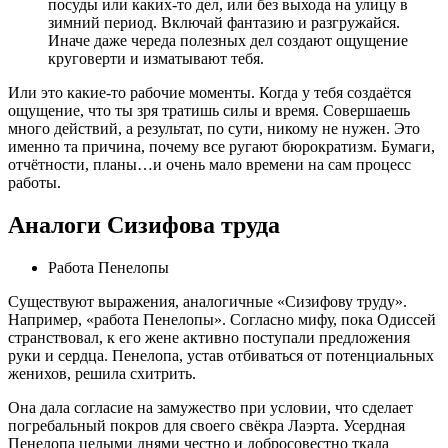
посуды или каких-то дел, или без выхода на улицу в
зимний период. Включай фантазию и разгружайся.
Иначе даже череда полезных дел создают ощущение
круговерти и изматывают тебя.
Или это какие-то рабочие моменты. Когда у тебя создаётся
ощущение, что ты зря тратишь силы и время. Совершаешь
много действий, а результат, по сути, никому не нужен. Это
именно та причина, почему все ругают бюрократизм. Бумаги,
отчётности, планы…и очень мало времени на сам процесс
работы.
Аналоги Сизифова труда
Работа Пенелопы
Существуют выражения, аналогичные «Сизифову труду».
Например, «работа Пенелопы». Согласно мифу, пока Одиссей
странствовал, к его жене активно поступали предложения
руки и сердца. Пенелопа, устав отбиваться от потенциальных
женихов, решила схитрить.
Она дала согласие на замужество при условии, что сделает
погребальный покров для своего свёкра Лаэрта. Усердная
Пенелопа целыми днями честно и добросовестно ткала