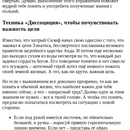
смертью. Думаю, выполнение этого упражнения поможет
мудрой тебе понять и употребить полученные знания с
пользой.
Техника «Диссоциция», чтобы почувствовать
важность цели
Известно, что хитрый Сизиф начал свою одиссею с того, что
заковал в цепи Танатоса, бессмертного посланника великого
правителя загробного царства Аида. И потом еще несколько
раз выходил сухим из воды несмотря на то, что каждый раз
задевал гордость богов. Его поведение понятно и нет смысла
его осуждать – античный герой хотел ещё немного пожить
своей земной жизнью. А это, как ни крути, важная цель.
Но если с выживанием все довольно прозрачно, то как же
понять в обычной жизни, что наиболее важно для тебя
именно сейчас, а что – напрасный труд? Далеко идти за этим
знанием не нужно – все в твоей голове. А чтобы это понять,
предлагаю попытаться посмотреть на ситуацию с новой
стороны:
Если под рукой имеется листочек, не обязательно
большой, и ручка – нарисуй прямую горизонтальную
линию времени. Если нет – представь её образ.