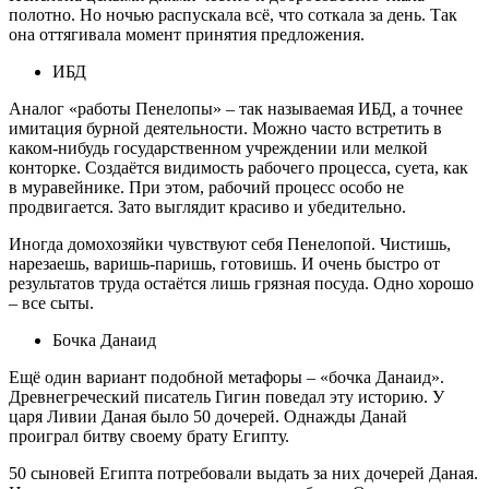
полотно. Но ночью распускала всё, что соткала за день. Так
она оттягивала момент принятия предложения.
ИБД
Аналог «работы Пенелопы» – так называемая ИБД, а точнее
имитация бурной деятельности. Можно часто встретить в
каком-нибудь государственном учреждении или мелкой
конторке. Создаётся видимость рабочего процесса, суета, как
в муравейнике. При этом, рабочий процесс особо не
продвигается. Зато выглядит красиво и убедительно.
Иногда домохозяйки чувствуют себя Пенелопой. Чистишь,
нарезаешь, варишь-паришь, готовишь. И очень быстро от
результатов труда остаётся лишь грязная посуда. Одно хорошо
– все сыты.
Бочка Данаид
Ещё один вариант подобной метафоры – «бочка Данаид».
Древнегреческий писатель Гигин поведал эту историю. У
царя Ливии Даная было 50 дочерей. Однажды Данай
проиграл битву своему брату Египту.
50 сыновей Египта потребовали выдать за них дочерей Даная.