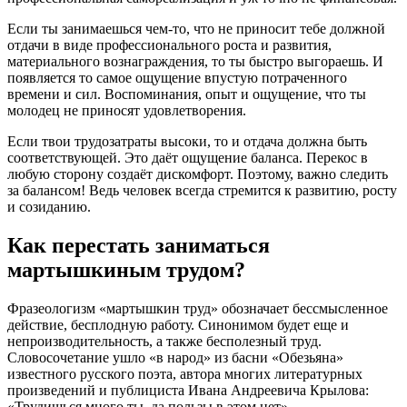
Если ты занимаешься чем-то, что не приносит тебе должной
отдачи в виде профессионального роста и развития,
материального вознаграждения, то ты быстро выгораешь. И
появляется то самое ощущение впустую потраченного
времени и сил. Воспоминания, опыт и ощущение, что ты
молодец не приносят удовлетворения.
Если твои трудозатраты высоки, то и отдача должна быть
соответствующей. Это даёт ощущение баланса. Перекос в
любую сторону создаёт дискомфорт. Поэтому, важно следить
за балансом! Ведь человек всегда стремится к развитию, росту
и созиданию.
Как перестать заниматься
мартышкиным трудом?
Фразеологизм «мартышкин труд» обозначает бессмысленное
действие, бесплодную работу. Синонимом будет еще и
непроизводительность, а также бесполезный труд.
Словосочетание ушло «в народ» из басни «Обезьяна»
известного русского поэта, автора многих литературных
произведений и публициста Ивана Андреевича Крылова:
«Трудишься много ты, да пользы в этом нет».