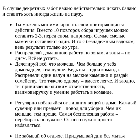
В случае декретных забот важно действительно искать баланс
и ставить хоть иногда жизнь на паузу.
Ты можешь минимизировать свои повторяющиеся
действия. Вместо 10 повторов сбора игрушек можно
оставить 2-3, перед сном, например. Самые смелые
мамочки оставляют один. И то с безнадёжным вздохом,
ведь результат только до утра.
Распределяй домашнюю работу по зонам, а зоны – по
дням. Всё не успеть.
Делегируй всё, что можешь. Чем больше у тебя
домочадцев, тем лучше. Ведь вы – одна команда.
Распредели один валун на мелкие камешки и раздай
семейству. Что тяжело одному – вместе легче. И заодно,
ты прививаешь близким ответственность,
взаимовыручку и умение работать в команде.
Регулярно избавляйся от лишних вещей в доме. Каждый
сувенир или предмет – повод для уборки. Чем их
меньше, тем проще. Самая бесполезная работа –
перебирать ненужное. От него нужно просто
избавляться.
Не забывай об отдыхе. Придумывай дни без мытья