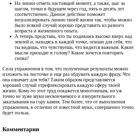
На линии отметь настоящий момент, а также, шаг за
шагом, точки в будущем через год, пять и десять лет
соответственно. Данное действие поможет
визуализировать линию твоей жизни так, чтобы можно
было всякий случай хорошо представить из разного
возраста и жизненного опыта.
А теперь представь, что ты поднялась высоко вверх над
землей и, находясь в каждой точке, опиши для себя, что
ты видишь, что чувствуешь, что видится важным. Какие
мысли приходят в голову? Какие хочется повторять
снова?
Сила упражнения в том, что полученные результаты можно
изложить на листочке и еще раз обдумать каждую фразу. Что
она означает для тебя? Таким образом представляется
хороший случай отрефлексировать каждую сферу твоей
жизни. Кому-то этот труд покажется монотонным, но уж
точно не хуже муки нескончаемого и изнурительного
закатывания на гору камня. Тем более, что от выполнения
упражнения, в отличии от известной муки, совершенно точно
будет польза.
Комментарии