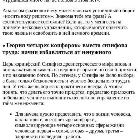
Аналогом фразеологизму может являться устойчивый оборот
«носить воду решетом». Знакома тебе эта фраза? А
соответствующее состояние? Если да, то у меня есть на
примете несколько упражнений, которые могут облегчить
твою жизнь и освободить в ней немного времени.
«Теория четырех конфорок» вместо сизифова
труда: начни избавляться от ненужного
Царь коринфский Сизиф из древнегреческого мифа вновь и
вновь вкатывал камень на вершину горы не по своей прихоти,
а по наказанию богов. По легенде, у Сизифа не было выбора,
а была только бесконечность и чувство бесцельного труда в
ней. У тебя же выбор есть практически всегда. А чтобы
понять, что делать его точно придется, предлагаю приложить
небольшое усилие и выполнить несложное упражнение из
тайм-менеджмента:
Для начала нужно представить, что в жизни человека,
как на плите, всего четыре конфорки,
символизирующие четыре основных сферы жизни
человека: первая – семья, вторая – друзья, третья –
здоровье и последняя – работа.