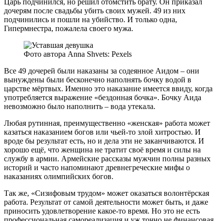
Царь подчинился, но решил отомстить брату. Он приказал
дочерям после свадьбы убить своих мужей. 49 из них
подчинились и пошли на убийство. И только одна,
Гипермнестра, пожалела своего мужа.
Фото автора Anna Shvets: Pexels
Все 49 дочерей были наказаны за содеянное Аидом – они
вынуждены были бесконечно наполнять бочку водой в
царстве мёртвых. Именно это наказание имеется ввиду, когда
употребляется выражение «бездонная бочка». Бочку Аида
невозможно было наполнить – вода утекала.
Любая рутинная, преимущественно «женская» работа может
казаться наказанием богов или чьей-то злой хитростью. И
вроде бы результат есть, но и дела эти не заканчиваются. И
хорошо ещё, что женщина не тратит своё время и силы на
службу в армии. Армейские рассказы мужчин полны разных
историй и часто напоминают древнегреческие мифы о
наказаниях олимпийских богов.
Так же, «Сизифовым трудом» может оказаться волонтёрская
работа. Результат от самой деятельности может быть, и даже
приносить удовлетворение какое-то время. Но это не есть
профессиональная самореализация и уж точно не финансовая.