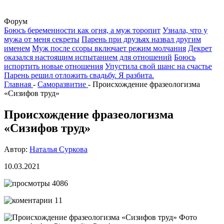
Форум
Боюсь беременности как огня, а муж торопит
Узнала, что у
мужа от меня секреты
Парень при друзьях назвал другим
именем
Муж после ссоры включает режим молчания
Декрет
оказался настоящим испытанием для отношений
Боюсь
испортить новые отношения
Упустила свой шанс на счастье
Парень решил отложить свадьбу. Я разбита.
Главная
-
Саморазвитие
-
Происхождение фразеологизма
«Сизифов труд»
Происхождение фразеологизма
«Сизифов труд»
Автор:
Наталья Суркова
10.03.2021
4086
11
Фото