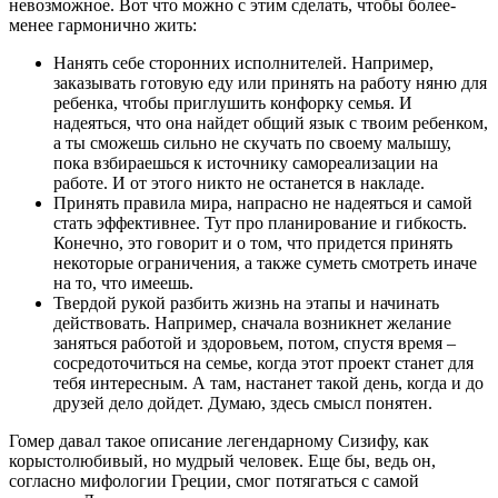
невозможное. Вот что можно с этим сделать, чтобы более-
менее гармонично жить:
Нанять себе сторонних исполнителей. Например,
заказывать готовую еду или принять на работу няню для
ребенка, чтобы приглушить конфорку семья. И
надеяться, что она найдет общий язык с твоим ребенком,
а ты сможешь сильно не скучать по своему малышу,
пока взбираешься к источнику самореализации на
работе. И от этого никто не останется в накладе.
Принять правила мира, напрасно не надеяться и самой
стать эффективнее. Тут про планирование и гибкость.
Конечно, это говорит и о том, что придется принять
некоторые ограничения, а также суметь смотреть иначе
на то, что имеешь.
Твердой рукой разбить жизнь на этапы и начинать
действовать. Например, сначала возникнет желание
заняться работой и здоровьем, потом, спустя время –
сосредоточиться на семье, когда этот проект станет для
тебя интересным. А там, настанет такой день, когда и до
друзей дело дойдет. Думаю, здесь смысл понятен.
Гомер давал такое описание легендарному Сизифу, как
корыстолюбивый, но мудрый человек. Еще бы, ведь он,
согласно мифологии Греции, смог потягаться с самой