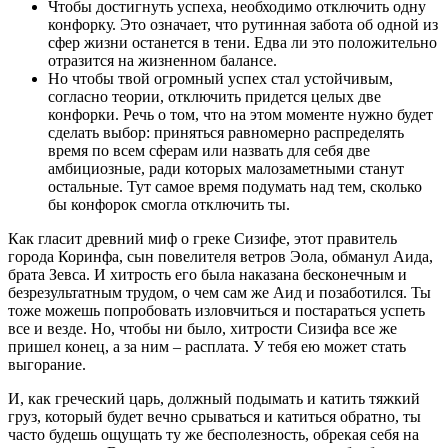
Чтобы достигнуть успеха, необходимо отключить одну
конфорку. Это означает, что рутинная забота об одной из
сфер жизни останется в тени. Едва ли это положительно
отразится на жизненном балансе.
Но чтобы твой огромный успех стал устойчивым,
согласно теории, отключить придется целых две
конфорки. Речь о том, что на этом моменте нужно будет
сделать выбор: приняться равномерно распределять
время по всем сферам или назвать для себя две
амбициозные, ради которых малозаметными станут
остальные. Тут самое время подумать над тем, сколько
бы конфорок смогла отключить ты.
Как гласит древний миф о греке Сизифе, этот правитель
города Коринфа, сын повелителя ветров Эола, обманул Аида,
брата Зевса. И хитрость его была наказана бесконечным и
безрезультатным трудом, о чем сам же Аид и позаботился. Ты
тоже можешь попробовать изловчиться и постараться успеть
все и везде. Но, чтобы ни было, хитрости Сизифа все же
пришел конец, а за ним – расплата. У тебя ею может стать
выгорание.
И, как греческий царь, должный подымать и катить тяжкий
груз, который будет вечно срываться и катиться обратно, ты
часто будешь ощущать ту же бесполезность, обрекая себя на