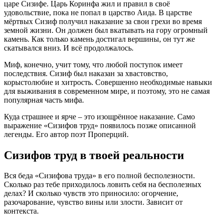
царе Сизифе. Царь Коринфа жил и правил в своё
удовольствие, пока не попал в царство Аида. В царстве
мёртвых Сизиф получил наказание за свои грехи во время
земной жизни. Он должен был вкатывать на гору огромный
камень. Как только камень достигал вершины, он тут же
скатывался вниз. И всё продолжалось.
Миф, конечно, учит тому, что любой поступок имеет
последствия. Сизиф был наказан за хвастовство,
корыстолюбие и хитрость. Совершенно необходимые навыки
для выживания в современном мире, и поэтому, это не самая
популярная часть мифа.
Куда страшнее и ярче – это изощрённое наказание. Само
выражение «Сизифов труд» появилось позже описанной
легенды. Его автор поэт Проперций.
Сизифов труд в твоей реальности
Вся беда «Сизифова труда» в его полной бесполезности.
Сколько раз тебе приходилось ловить себя на бесполезных
делах? И сколько чувств это приносило: огорчение,
разочарование, чувство вины или злости. Зависит от
контекста.