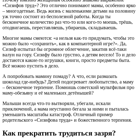
«Сизифов труд»? Это отлично понимают мамы, особенно ярко
– многодетные. Ведь жизнь с маленькими детьми на половину
уж точно состоит из бесполезной работы. Когда ты
бесконечное количество раз что-то или кого-то моешь, трёшь,
отодвигаешь, переставляешь, убираешь, складываешь.
Многие мамы смеются: «а нельзя как-то придумать, чтобы это
можно было «сохранить», как в компьютерной игре?». Да,
Сизиф испытал бы огромное облегчение, закатив всё-таки
валун на гору. Сизифу было грустно, а детям весело! То и дело
достаются какие-то игрушки, книги, просто предметы быта.
Всё можно пустить в дело.
А попробовать мамину помаду? А что, если размазать
шоколад где-нибудь? Детей подогревает любопытство, а маму
– бесконечное терпение. Помнишь советский мультфильм про
маму-обезьяну и её маленьких детёнышей?
Малыши всегда что-то вытворяли, убегали, искали
приключений, а мама неустанно бегала за ними и пыталась
уменьшить масштабы катастроф. Отличный пример
родительского «Сизифова труда» и божественного терпения.
Как прекратить трудиться зазря?