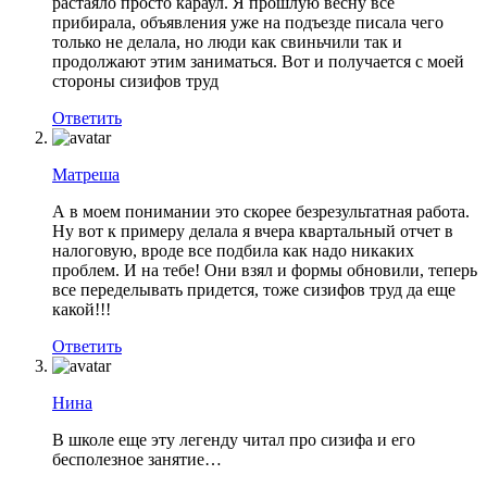
растаяло просто караул. Я прошлую весну все
прибирала, объявления уже на подъезде писала чего
только не делала, но люди как свиньчили так и
продолжают этим заниматься. Вот и получается с моей
стороны сизифов труд
Ответить
Матреша
А в моем понимании это скорее безрезультатная работа.
Ну вот к примеру делала я вчера квартальный отчет в
налоговую, вроде все подбила как надо никаких
проблем. И на тебе! Они взял и формы обновили, теперь
все переделывать придется, тоже сизифов труд да еще
какой!!!
Ответить
Нина
В школе еще эту легенду читал про сизифа и его
бесполезное занятие…