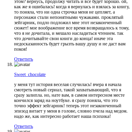
этом? вернусь, продолжу читать и все будет хорошо. ой,
как же я ошибалась! когда я вернулась и взялась за книгу,
то поняла, что ни одна строчка меня не цепляет, а
персонажи стали непонятными чужаками. проклятый
зейгарник, подло подложил мне этот незаконченный
сюжет! мое воображение все время возвращалось к тому,
что я не дочитала, и мешало насладиться чтением. так
что дочитывайте свои книги до конца! иначе эта
недосказанность будет грызть вашу душу и не даст вам
покоя!
Ответить
Sweet_chocolate
у меня тут история веселая случилась! вчера я начала
смотреть новый сериал, такой захватывающий, что я
сразу залипла. но, нате вам, в самом интересном месте
кончился заряд на ноутбуке. я сразу поняла, что это
точно эффект зейгарник! теперь этот незаконченный
эпизод витает у меня в голове, словно пчела над медом.
надо же, как интересно работает наша психика!
Ответить