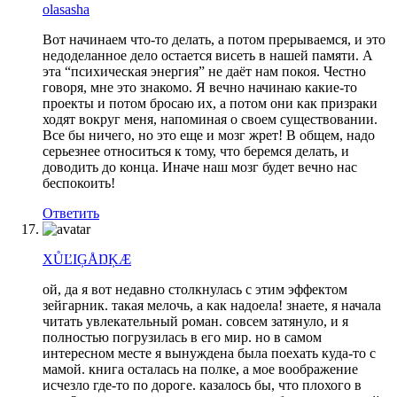
olasasha
Вот начинаем что-то делать, а потом прерываемся, и это
недоделанное дело остается висеть в нашей памяти. А
эта “психическая энергия” не даёт нам покоя. Честно
говоря, мне это знакомо. Я вечно начинаю какие-то
проекты и потом бросаю их, а потом они как призраки
ходят вокруг меня, напоминая о своем существовании.
Все бы ничего, но это еще и мозг жрет! В общем, надо
серьезнее относиться к тому, что беремся делать, и
доводить до конца. Иначе наш мозг будет вечно нас
беспокоить!
Ответить
XŮĽIĢÅŊĶÆ
ой, да я вот недавно столкнулась с этим эффектом
зейгарник. такая мелочь, а как надоела! знаете, я начала
читать увлекательный роман. совсем затянуло, и я
полностью погрузилась в его мир. но в самом
интересном месте я вынуждена была поехать куда-то с
мамой. книга осталась на полке, а мое воображение
исчезло где-то по дороге. казалось бы, что плохого в