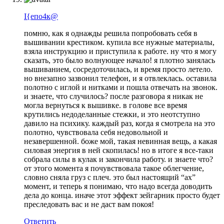
I{епо4к@
помню, как я однажды решила попробовать себя в
вышивании крестиком. купила все нужные материалы,
взяла инструкцию и приступила к работе. ну что я могу
сказать, это было волнующее начало! я плотно занялась
вышиванием, сосредоточилась, и время просто летело.
но внезапно зазвонил телефон, и я отвлеклась. оставила
полотно с иглой и нитками и пошла отвечать на звонок.
и знаете, что случилось? после разговора я никак не
могла вернуться к вышивке. в голове все время
крутились недоделанные стежки, и это неотступно
давило на психику. каждый раз, когда я смотрела на это
полотно, чувствовала себя недовольной и
незавершенной. боже мой, такая невинная вещь, а какая
силовая энергия в ней скопилась! но в итоге я все-таки
собрала силы в кулак и закончила работу. и знаете что?
от этого момента я почувствовала такое облегчение,
словно сняла груз с плеч. это был настоящий “ах”
момент, и теперь я понимаю, что надо всегда доводить
дела до конца. иначе этот эффект зейгарник просто будет
преследовать вас и не даст вам покоя!
Ответить