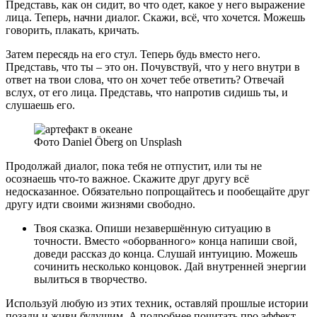
Представь, как он сидит, во что одет, какое у него выражение
лица. Теперь, начни диалог. Скажи, всё, что хочется. Можешь
говорить, плакать, кричать.
Затем пересядь на его стул. Теперь будь вместо него.
Представь, что ты – это он. Почувствуй, что у него внутри в
ответ на твои слова, что он хочет тебе ответить? Отвечай
вслух, от его лица. Представь, что напротив сидишь ты, и
слушаешь его.
Фото Daniel Öberg on Unsplash
Продолжай диалог, пока тебя не отпустит, или ты не
осознаешь что-то важное. Скажите друг другу всё
недосказанное. Обязательно попрощайтесь и пообещайте друг
другу идти своими жизнями свободно.
Твоя сказка. Опиши незавершённую ситуацию в
точности. Вместо «оборванного» конца напиши свой,
доведи рассказ до конца. Слушай интуицию. Можешь
сочинить несколько концовок. Дай внутренней энергии
вылиться в творчество.
Используй любую из этих техник, оставляй прошлые истории
позади и живи будущим. А подробнее почитать про эффект