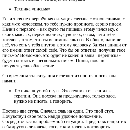
Техника «письма».
Если твоя незавершённая ситуация связана с отношениями, с
каким-то человеком, то тебе нужно прописать серию писем.
Начни с первого – как будто ты пишешь этому человеку, о
своих мыслях, переживаниях, чувствах, о том, чего тебе
хотелось, о том, что ты вспоминаешь его. В общем, напиши
всё, что есть у тебя внутри к этому человеку. Затем напиши от
его имени ответ самой себе. Что бы он ответил, получив твоё
письмо? Возможно, это будет не конец и ваша «переписка»
будет состоять из нескольких писем. Пиши, пока не
почувствуешь облегчение.
Со временем эта ситуация исчезнет из постоянного фона
памяти.
Техника «пустой стул». Это техника из гештальт
терапии. Она похожа на предыдущую, только здесь
нужно не писать, а говорить.
Поставь два стула. Сначала сядь на один. Это твой стул.
Почувствуй своё тело, найди удобное положение.
Сосредоточься на проблемной ситуации. Представь напротив
себя другого человека, того, с кем хочешь поговорить.