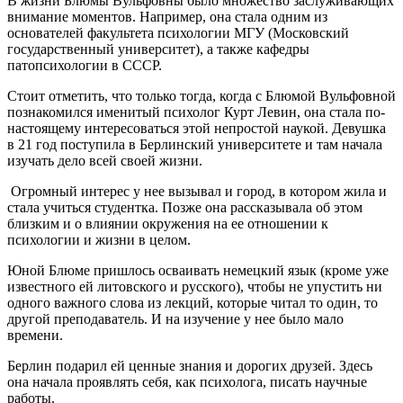
В жизни Блюмы Вульфовны было множество заслуживающих
внимание моментов. Например, она стала одним из
основателей факультета психологии МГУ (Московский
государственный университет), а также кафедры
патопсихологии в СССР.
Стоит отметить, что только тогда, когда с Блюмой Вульфовной
познакомился именитый психолог Курт Левин, она стала по-
настоящему интересоваться этой непростой наукой. Девушка
в 21 год поступила в Берлинский университете и там начала
изучать дело всей своей жизни.
Огромный интерес у нее вызывал и город, в котором жила и
стала учиться студентка. Позже она рассказывала об этом
близким и о влиянии окружения на ее отношении к
психологии и жизни в целом.
Юной Блюме пришлось осваивать немецкий язык (кроме уже
известного ей литовского и русского), чтобы не упустить ни
одного важного слова из лекций, которые читал то один, то
другой преподаватель. И на изучение у нее было мало
времени.
Берлин подарил ей ценные знания и дорогих друзей. Здесь
она начала проявлять себя, как психолога, писать научные
работы.