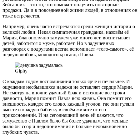
Зейгарник – это то, что поможет получить повторные
продажи. Да и в повседневной жизни людей, в отношениях он
тоже встречается.
Например, очень часто встречаются среди женщин истории о
великой любви. Некая симпатичная гражданка, назовём её
Мария, благополучно замужем уже много лет, воспитывает
детей, заботится о муже, работает. Но в задушевных
разговорах с подругами всегда вспоминает «того-самого», её
первую любовь, молодого красавца Павла.
Giphy
С каждым годом воспоминания только ярче и печальнее. И
ощущение несбывшихся надежд не оставляет сердце Марии.
Не смотря на вполне удачный брак и истекшие все сроки
давности, Мария помнит Павла всю жизнь. Она помнит его
внешность, каждое его слово, каждый уголок, где они гуляли
вместе и каждую бабочку в своём животе от его
прикосновений. И на сегодняшний день ей кажется, что
замужество с Павлом было бы более удачным, что меньше
было бы ссор и недопонимания и больше необыкновенно
глубоких чувств.