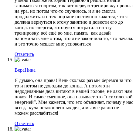
у меня такая же история! Недавно я решила начать
заниматься спортом, так вот первую тренировку прошла
на ура. но потом что-то случилось, и я не смогла
продолжить. и с тех пор мне постоянно кажется, что я
должна вернуться к этому занятию и довести его до
конца. но энергия, которую я потратила на эту
тренировку, всё ещё во мне. память, как давай
напоминать мне о том, что я не закончила то, что начала.
и это точно мешает мне успокоиться
Ответить
ВераНика
Я думаю, она права! Ведь сколько раз мы беремся за что-
то и потом не доводим до конца. А потом эти
недоделанные дела витают в нашей голове, не дают нам
покоя. И самое смешное, она называет это “психической
энергией”. Мне кажется, что это объясняет, почему у нас
всегда куча незаконченных дел, а мы все равно не
можем расслабиться!
Ответить