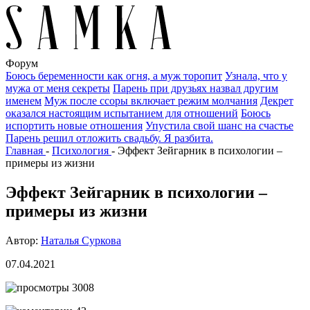
Форум
Боюсь беременности как огня, а муж торопит
Узнала, что у
мужа от меня секреты
Парень при друзьях назвал другим
именем
Муж после ссоры включает режим молчания
Декрет
оказался настоящим испытанием для отношений
Боюсь
испортить новые отношения
Упустила свой шанс на счастье
Парень решил отложить свадьбу. Я разбита.
Главная
-
Психология
-
Эффект Зейгарник в психологии –
примеры из жизни
Эффект Зейгарник в психологии –
примеры из жизни
Автор:
Наталья Суркова
07.04.2021
3008