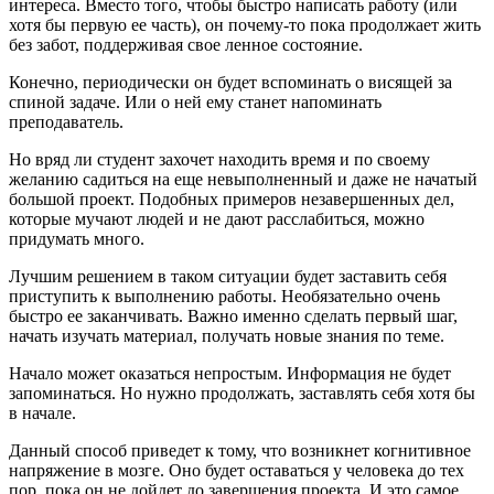
интереса. Вместо того, чтобы быстро написать работу (или
хотя бы первую ее часть), он почему-то пока продолжает жить
без забот, поддерживая свое ленное состояние.
Конечно, периодически он будет вспоминать о висящей за
спиной задаче. Или о ней ему станет напоминать
преподаватель.
Но вряд ли студент захочет находить время и по своему
желанию садиться на еще невыполненный и даже не начатый
большой проект. Подобных примеров незавершенных дел,
которые мучают людей и не дают расслабиться, можно
придумать много.
Лучшим решением в таком ситуации будет заставить себя
приступить к выполнению работы. Необязательно очень
быстро ее заканчивать. Важно именно сделать первый шаг,
начать изучать материал, получать новые знания по теме.
Начало может оказаться непростым. Информация не будет
запоминаться. Но нужно продолжать, заставлять себя хотя бы
в начале.
Данный способ приведет к тому, что возникнет когнитивное
напряжение в мозге. Оно будет оставаться у человека до тех
пор, пока он не дойдет до завершения проекта. И это самое