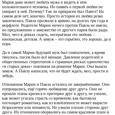
Мария даже может любить мужа и видеть в нём
положительного человека. Но память о первой любви не
умирает в ней. Почему? Так ли прекрасен был Павел? На
самом деле нет, конечно. Просто история их любви резко
закончилась. Павла призвали в армию, на долгих три года в
морфлоте. Родители Марии ничего против Павла не имели,
но предложению о замужестве от другого парня были рады.
Мол, чего в девках сидеть, несерьёзная это любовь –
юношеская, детская. А замуж – это серьёзно, это хорошо, да и
пора.
Да и самой Марии будущий муж был симпатичен, а время
тянулось, писем было всё меньше. Давление родителей и
общественных стереотипов о страшных рисках одиночества
«в старых девах» повлияли на решение Марии. Она вышла
замуж. А Павлу написала, что не будет ждать, мол, прости и
забудь.
Отношения Марии и Павла остались не завершёнными. Они
попрощались, ещё горячо любящими друг друга. Они не
прошли этапы кризиса и притирки друг к другу, не узнали,
как может угасать страсть со временем, как бытовуха
поглощает романтику, как из влюблённости может вырасти
безразличие или ненависть. Не узнали плохие стороны друг
друга. Их отношения оборвались на самом красивом этапе и