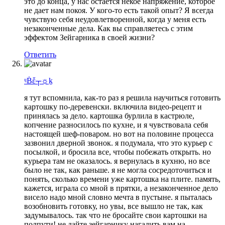
это до конца, у нас остается некое напряжение, которое
не дает нам покоя. У кого-то есть такой опыт? Я всегда
чувствую себя неудовлетворенной, когда у меня есть
незаконченные дела. Как вы справляетесь с этим
эффектом Зейгарника в своей жизни?
Ответить
ᶣḂἕ┬☼ḵ
я тут вспомнила, как-то раз я решила научиться готовить
картошку по-деревенски. включила видео-рецепт и
принялась за дело. картошка бурлила в кастрюле,
копчение разносилось по кухне, и я чувствовала себя
настоящей шеф-поваром. но вот на половине процесса
зазвонил дверной звонок. я подумала, что это курьер с
посылкой, и бросила все, чтобы побежать открыть. но
курьера там не оказалось. я вернулась в кухню, но все
было не так, как раньше. я не могла сосредоточиться и
понять, сколько времени уже картошка на плите. память,
кажется, играла со мной в прятки, а незаконченное дело
висело надо мной словно мечта в пустыне. я пыталась
возобновить готовку, но увы, все вышло не так, как
задумывалось. так что не бросайте свои картошки на
полпути! не дайте зейгарнику нагадить вам на