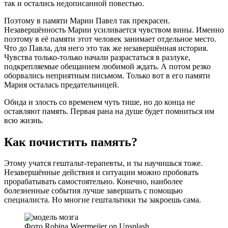
так и остались недописанной повестью.
Поэтому в памяти Марии Павел так прекрасен.
Незавершённость Марии усиливается чувством вины. Именно
поэтому в её памяти этот человек занимает отдельное место.
Что до Павла, для него это так же незавершённая история.
Чувства только-только начали разрастаться в разлуке,
подкрепляемые обещанием любимой ждать. А потом резко
оборвались неприятным письмом. Только вот в его памяти
Мария осталась предательницей.
Обида и злость со временем чуть тише, но до конца не
оставляют память. Первая рана на душе будет помниться им
всю жизнь.
Как почистить память?
Этому учатся гештальт-терапевты, и ты научишься тоже.
Незавершённые действия и ситуации можно пробовать
прорабатывать самостоятельно. Конечно, наиболее
болезненные события лучше завершать с помощью
специалиста. Но многие гештальтики ты закроешь сама.
Фото Robina Weermeijer on Unsplash