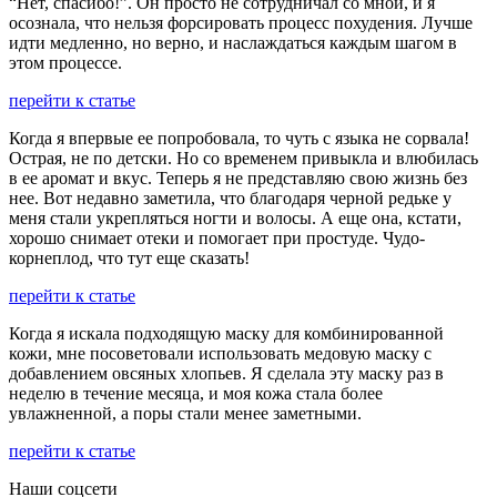
“Нет, спасибо!”. Он просто не сотрудничал со мной, и я
осознала, что нельзя форсировать процесс похудения. Лучше
идти медленно, но верно, и наслаждаться каждым шагом в
этом процессе.
перейти к статье
Когда я впервые ее попробовала, то чуть с языка не сорвала!
Острая, не по детски. Но со временем привыкла и влюбилась
в ее аромат и вкус. Теперь я не представляю свою жизнь без
нее. Вот недавно заметила, что благодаря черной редьке у
меня стали укрепляться ногти и волосы. А еще она, кстати,
хорошо снимает отеки и помогает при простуде. Чудо-
корнеплод, что тут еще сказать!
перейти к статье
Когда я искала подходящую маску для комбинированной
кожи, мне посоветовали использовать медовую маску с
добавлением овсяных хлопьев. Я сделала эту маску раз в
неделю в течение месяца, и моя кожа стала более
увлажненной, а поры стали менее заметными.
перейти к статье
Наши соцсети