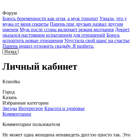
Форум
Боюсь беременности как огня, а муж торопит
Узнала, что у
мужа от меня секреты
Парень при друзьях назвал другим
именем
Муж после ссоры включает режим молчания
Декрет
оказался настоящим испытанием для отношений
Боюсь
испортить новые отношения
Упустила свой шанс на счастье
Парень решил отложить свадьбу. Я разбита.
Назад
Личный кабинет
Krasotka
Город
Казань
Избранные категории
Звезды
Интересное
Красота и здоровье
Комментарии
Комментарии пользователя
Не может одна женщина ненавидеть другую просто так. Это