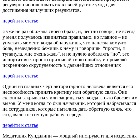
регулярно использовать их в своей рутине ухода для
достижения наилучших результатов.
перейти к статье
я уже не раз обижала своего брата, и, честно говоря, не всегда
у меня получалось извиняться правильно. но главное – не
упускать момент. когда обнаружишь, что нанесла кому-то
боль, немедленно бежишь к нему и говоришь: “прости, я
тупанула, мне очень жаль”. и не нужно добавлять “но”, это
испортит все. просто признавай свою ошибку и проявляй
искреннюю скрупулезность в дальнейших отношениях
перейти к статье
Одной из главных черт авторитарного человека является его
неспособность принять критику или обратную связь. Они
склонны закрываться или защищаться, когда кто-то бросает им
вызов. У меня когда-то был начальник, который набрасывался
на сотрудников, которые пытались дать обратную связь, что
создавало токсичную рабочую среду.
перейти к статье
Медитация Кундалини — мощный инструмент для исцеления