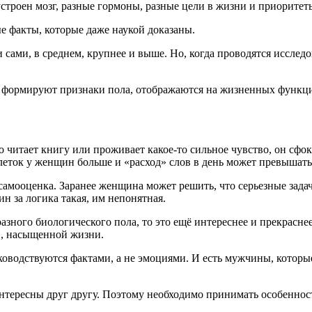
троен мозг, разные гормоны, разные цели в жизни и приоритет
е факты, которые даже наукой доказаны.
 сами, в среднем, крупнее и выше. Но, когда проводятся исслед
е, формируют признаки пола, отображаются на жизненных функц
о читает книгу или проживает какое-то сильное чувство, он сф
леток у женщин больше и «расход» слов в день может превышать 
мооценка. Заранее женщина может решить, что серьезные задач
ин за логика такая, им непонятная.
 разного биологического пола, то это ещё интереснее и прекрасн
й, насыщенной жизни.
ководствуются фактами, а не эмоциями. И есть мужчины, котор
тересны друг другу. Поэтому необходимо принимать особенност