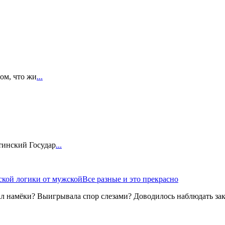
том, что жи
...
тинский Государ
...
кой логики от мужской
Все разные и это прекрасно
мал намёки? Выигрывала спор слезами? Доводилось наблюдать за