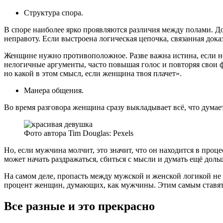
Структура спора.
В споре наиболее ярко проявляются различия между полами. Д
неправоту. Если выстроена логическая цепочка, связанная док
Женщине нужно противоположное. Разве важна истина, если н
нелогичные аргументы, часто повышая голос и повторяя свои фр
но какой в этом смысл, если женщина твоя плачет».
Манера общения.
Во время разговора женщина сразу выкладывает всё, что думает
Фото автора Tim Douglas: Pexels
Но, если мужчина молчит, это значит, что он находится в проц
может начать раздражаться, сбиться с мысли и думать ещё доль
На самом деле, пропасть между мужской и женской логикой не
процент женщин, думающих, как мужчины. Этим самым ставят 
Все разные и это прекрасно