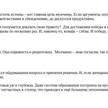
остичь истины – вот главная цель мужчины. Если аргументы опп
азательствами и убеждениями, до дискуссия продуктивна.
е получается доказать свою правоту? Для достижения победы в
азы по несколько раз. И, наконец-то, козырь – слёзы. И победа,
. Она порывиста и решительна. Молчание – знак согласия, так о
ессе обдумывания вопроса и принятия решения. И, если женщина 
ше.
 такая уж и глубокая. Даже система образования построена на 
несчастных в ступор, что приводит к ещё большему непониман