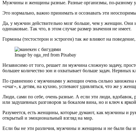
Мужчины и женщины разные. Разные организмы, по-разному ус
Это нормально, важно принимать и осознавать эти неоспоримы
Да, у мужчин действительно мозг больше, чем у женщин. Они и
одинаковые. Так что, в этом случае размер значения не имеет.
Гормоны (тестостерон и эстроген) так же влияют на поведени
Image by oga_red from Pixabay
Независимо от того, решает ли мужчина сложную задачу, прост
большее количество зон и охватывает больше задач. Нервных к
По сравнению с мужчинами у женщин очень сильно занижена са
«очаг», к детям, на кухню, успевают удивляться, что же у женщ
Люди, сами по себе, очень разные. А если эти люди, вдобавок,
или задушевных разговоров за бокалом вина, но и ключ к ярко
Разумеется, есть женщины, которые думают, как мужчины и ру
открытый и эмоциональный взгляд на мир.
Если бы не эти различия, мужчины и женщины и не были бы ин