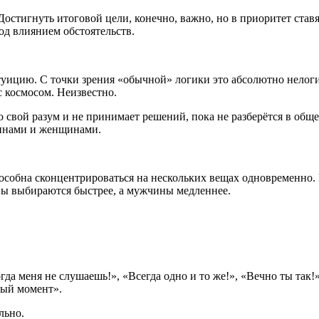
стигнуть итоговой цели, конечно, важно, но в приоритет став
од влиянием обстоятельств.
уицию. С точки зрения «обычной» логики это абсолютно нелоги
с космосом. Неизвестно.
о свой разум и не принимает решений, пока не разберётся в общ
чинами и женщинами.
особна сконцентрироваться на нескольких вещах одновременно.
ны выбираются быстрее, а мужчины медленнее.
а меня не слушаешь!», «Всегда одно и то же!», «Вечно ты так!»
ный момент».
льно.