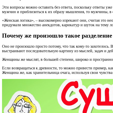
Эти вопросы можно оставить без ответа, поскольку ответы уж
мужчин и приблизиться к их образу мышления, то мужчины, в с
«Женская логика», – высокомерно изрекают они, считая это н
придумали множество анекдотов, карикатур и шуток на тему ло
Почему же произошло такое разделение
Оно не произошло просто потому, что так кому-то захотелось.
выстраивают последовательную картину из мыслей, задач и де
Женщины же мыслят, в большей степени, широко и пространн
Если возвращаться к древности, то можно привести пример, как
Женщина же, как хранительница очага, используя свои чувства 