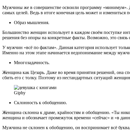
Мужчины же в совершенстве освоили программу «минимум». До
самых целей. Ведь в итоге конечная цель может и измениться п
Образ мышления.
Большинство женщин использует в каждом своём поступке инт
решения без опоры на конкретные факты. Возможно, это связь 
У мужчин «всё по фактам». Данная категория использует тольк
Именно на этом этапе начинается недопонимание между муж
Многозадачность.
Женщина как Цезарь. Даже во время принятия решений, она сп
сбить его с толку. Поэтому из нестандартных ситуаций женщи
Giphy
Склонность к обобщению.
Женщина склонна к драме, крайностям и обобщению. «Ты никогд
женщина и обозначает промежуток времени «сейчас» и «в дан
Мужчина не склонен к обобщению, он воспринимает всё буква