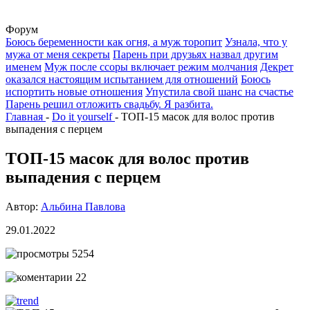
Форум
Боюсь беременности как огня, а муж торопит
Узнала, что у
мужа от меня секреты
Парень при друзьях назвал другим
именем
Муж после ссоры включает режим молчания
Декрет
оказался настоящим испытанием для отношений
Боюсь
испортить новые отношения
Упустила свой шанс на счастье
Парень решил отложить свадьбу. Я разбита.
Главная
-
Do it yourself
-
ТОП-15 масок для волос против
выпадения с перцем
ТОП-15 масок для волос против
выпадения с перцем
Автор:
Альбина Павлова
29.01.2022
5254
22