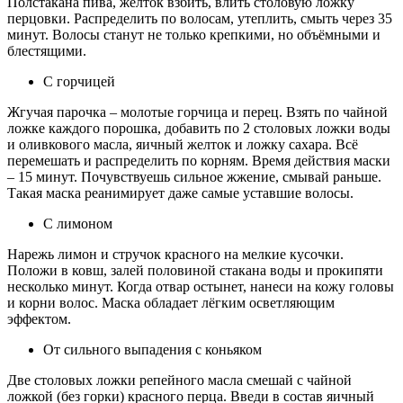
Полстакана пива, желток взбить, влить столовую ложку
перцовки. Распределить по волосам, утеплить, смыть через 35
минут. Волосы станут не только крепкими, но объёмными и
блестящими.
С горчицей
Жгучая парочка – молотые горчица и перец. Взять по чайной
ложке каждого порошка, добавить по 2 столовых ложки воды
и оливкового масла, яичный желток и ложку сахара. Всё
перемешать и распределить по корням. Время действия маски
– 15 минут. Почувствуешь сильное жжение, смывай раньше.
Такая маска реанимирует даже самые уставшие волосы.
С лимоном
Нарежь лимон и стручок красного на мелкие кусочки.
Положи в ковш, залей половиной стакана воды и прокипяти
несколько минут. Когда отвар остынет, нанеси на кожу головы
и корни волос. Маска обладает лёгким осветляющим
эффектом.
От сильного выпадения с коньяком
Две столовых ложки репейного масла смешай с чайной
ложкой (без горки) красного перца. Введи в состав яичный