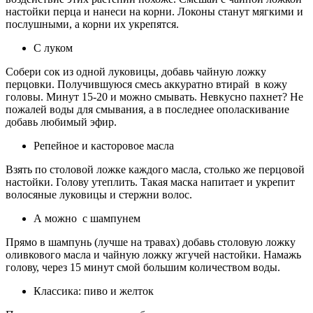
настойки перца и нанеси на корни. Локоны станут мягкими и
послушными, а корни их укрепятся.
С луком
Собери сок из одной луковицы, добавь чайную ложку
перцовки. Получившуюся смесь аккуратно втирай в кожу
головы. Минут 15-20 и можно смывать. Невкусно пахнет? Не
пожалей воды для смывания, а в последнее ополаскивание
добавь любимый эфир.
Репейное и касторовое масла
Взять по столовой ложке каждого масла, столько же перцовой
настойки. Голову утеплить. Такая маска напитает и укрепит
волосяные луковицы и стержни волос.
А можно с шампунем
Прямо в шампунь (лучше на травах) добавь столовую ложку
оливкового масла и чайную ложку жгучей настойки. Намажь
голову, через 15 минут смой большим количеством воды.
Классика: пиво и желток