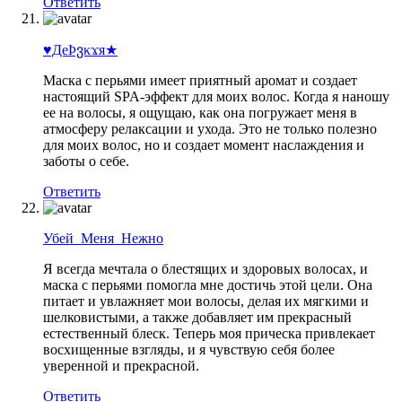
Ответить
♥ДеϷვκϫя★
Маска с перьями имеет приятный аромат и создает
настоящий SPA-эффект для моих волос. Когда я наношу
ее на волосы, я ощущаю, как она погружает меня в
атмосферу релаксации и ухода. Это не только полезно
для моих волос, но и создает момент наслаждения и
заботы о себе.
Ответить
Убeй_Meня_Heжнo
Я всегда мечтала о блестящих и здоровых волосах, и
маска с перьями помогла мне достичь этой цели. Она
питает и увлажняет мои волосы, делая их мягкими и
шелковистыми, а также добавляет им прекрасный
естественный блеск. Теперь моя прическа привлекает
восхищенные взгляды, и я чувствую себя более
уверенной и прекрасной.
Ответить