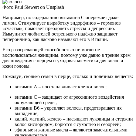
Фото Paul Siewert on Unsplash
Например, по содержанию витамина С опережает даже
лимон. Стимулирует выработку эндорфинов – гормонов
«счастья», помогает преодолеть стрессы и депрессию.
Иммунитет любителей остренького надёжно защищает
пеперончино, как ласково называют его в Италии.
Его разогревающей способностью не могли не
воспользоваться женщины, поэтому уже давно в тренде крем
для похудения с перцем и уходовая косметика для волос и
кожи головы.
Пожалуй, сколько семян в перце, столько и полезных веществ:
витамин А – восстанавливает клетки волос;
витамин С – защищает от агрессивного воздействия
окружающей среды;
витамин В6 – укрепляет волосы, предотвращает их
выпадение;
калий, магний, железо – насыщают луковицы и стержни
волос кислородом, борются с сухостью и себореей;
эфирные и жирные масла – являются замечательными
увлажнителями;