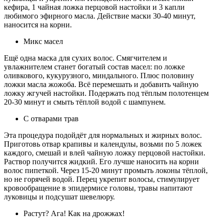
кефира, 1 чайная ложка перцовой настойки и 3 капли
любимого эфирного масла. Действие маски 30-40 минут,
наносится на корни.
Микс масел
Ещё одна маска для сухих волос. Смягчителем и
увлажнителем станет богатый состав масел: по ложке
оливкового, кукурузного, миндального. Плюс половину
ложки масла жожоба. Всё перемешать и добавить чайную
ложку жгучей настойки. Подержать под тёплым полотенцем
20-30 минут и смыть тёплой водой с шампунем.
С отварами трав
Эта процедура подойдёт для нормальных и жирных волос.
Приготовь отвар крапивы и календулы, возьми по 5 ложек
каждого, смешай и влей чайную ложку перцовой настойки.
Раствор получится жидкий. Его лучше наносить на корни
волос пипеткой. Через 15-20 минут промыть локоны тёплой,
но не горячей водой. Перец укрепит волосы, стимулирует
кровообращение в эпидермисе головы, травы напитают
луковицы и подсушат шевелюру.
Растут? Ага! Как на дрожжах!