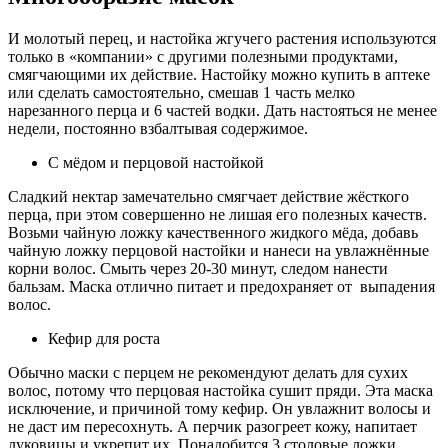
И молотый перец, и настойка жгучего растения используются
только в «компании» с другими полезными продуктами,
смягчающими их действие. Настойку можно купить в аптеке
или сделать самостоятельно, смешав 1 часть мелко
нарезанного перца и 6 частей водки. Дать настояться не менее
недели, постоянно взбалтывая содержимое.
С мёдом и перцовой настойкой
Сладкий нектар замечательно смягчает действие жёсткого
перца, при этом совершенно не лишая его полезных качеств.
Возьми чайную ложку качественного жидкого мёда, добавь
чайную ложку перцовой настойки и нанеси на увлажнённые
корни волос. Смыть через 20-30 минут, следом нанести
бальзам. Маска отлично питает и предохраняет от выпадения
волос.
Кефир для роста
Обычно маски с перцем не рекомендуют делать для сухих
волос, потому что перцовая настойка сушит пряди. Эта маска
исключение, и причиной тому кефир. Он увлажнит волосы и
не даст им пересохнуть. А перчик разогреет кожу, напитает
луковицы и укрепит их. Понадобится 3 столовые ложки