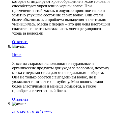
которые стимулируют кровообращение в коже головы и
способствуют укреплению корней волос. При
применении этой маски, я ощущаю приятное тепло и
заметно улучшаю состояние своих волос. Они стали
более объемными, а проблема выпадения значительно
уменьшилась. Маска с перцем – это для меня настоящий
спаситель и неотъемлемая часть моего регулярного
ухода за волосами.
Ответить
Инна
Я всегда стараюсь использовать натуральные и
органические продукты для ухода за волосами, поэтому
маска с перьями стала для меня идеальным выбором.
Она не только борется с выпадением волос, но и
увлажняет и питает их в глубину. Мои волосы стали
более эластичными и меньше ломаются, а также
приобрели естественный блеск.
Ответить
oLNЫ$I{o-Я ♥Ѽ ˜”*°•.