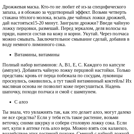
Дрожжевая маска. Кто-то не любит её из-за специфического
запаха, а я обожаю за чудотворный эффект. Возьми четверть
стакана тёплого молока, всыпь две чайных ложки дрожжей,
дай настояться15-20 минут. Заиграли дрожжи? Введи чайную
ложку перцовки, размешай. Перед зеркалом, деля волосы на
пряди, нанеси состав на кожу и корни. Укутай. Через полчаса
можно смывать. Заключительное смывание сделай, добавив в
воду немного лимонного сока.
Витамины, витамины
Полный набор витаминов: А, В1, Е, С. Каждого по капсуле
(ампуле). Добавить чайную ложку перцовой настойки. Только
представь: кровь от перца побежала по сосудам, луковицы
проснулись, оживились, а тут такой витаминный коктейль! Их
масляная основа не позволит коже пересушиться. Надень
шапочку, походи полчаса и смой с шампунем.
С алоэ
Ты знала, что увлажнять так, как это делает алоэ, могут далеко
не все средства? Если у тебя есть такое растение, возьми
веточку, сними шкурку и собери столовую ложку сока. Если
нет, купи в аптеке гель алоэ вера. Можно взять сок каланхоэ,
воздействие этих растений похоже. Смешай с чайной ложкой