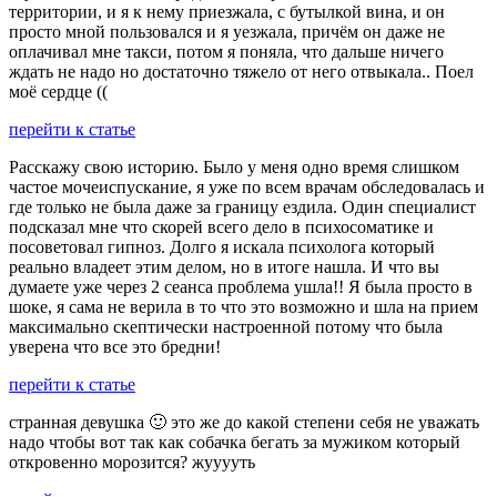
территории, и я к нему приезжала, с бутылкой вина, и он
просто мной пользовался и я уезжала, причём он даже не
оплачивал мне такси, потом я поняла, что дальше ничего
ждать не надо но достаточно тяжело от него отвыкала.. Поел
моё сердце ((
перейти к статье
Расскажу свою историю. Было у меня одно время слишком
частое мочеиспускание, я уже по всем врачам обследовалась и
где только не была даже за границу ездила. Один специалист
подсказал мне что скорей всего дело в психосоматике и
посоветовал гипноз. Долго я искала психолога который
реально владеет этим делом, но в итоге нашла. И что вы
думаете уже через 2 сеанса проблема ушла!! Я была просто в
шоке, я сама не верила в то что это возможно и шла на прием
максимально скептически настроенной потому что была
уверена что все это бредни!
перейти к статье
странная девушка 🙂 это же до какой степени себя не уважать
надо чтобы вот так как собачка бегать за мужиком который
откровенно морозится? жууууть