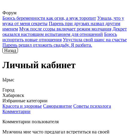
Форум
Боюсь беременности как огня, а муж торопит
Узнала, что у
мужа от меня секреты
Парень при друзьях назвал другим
именем
Муж после ссоры включает режим молчания
Декрет
оказался настоящим испытанием для отношений
Боюсь
испортить новые отношения
Упустила свой шанс на счастье
Парень решил отложить свадьбу. Я разбита.
Назад
Личный кабинет
Ырыс
Город
Хабаровск
Избранные категории
Красота и здоровье
Саморазвитие
Советы психолога
Комментарии
Комментарии пользователя
Мужчина мне часто предлагал встретиться на своей