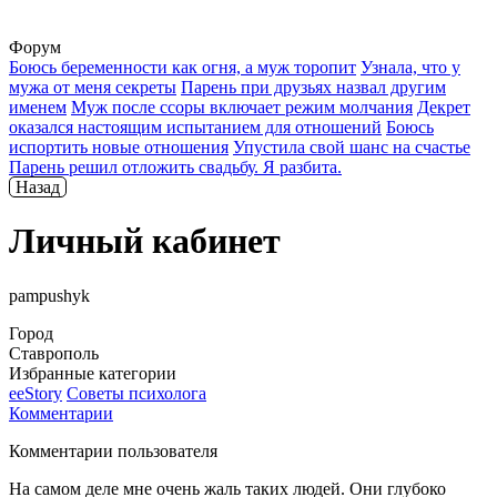
Форум
Боюсь беременности как огня, а муж торопит
Узнала, что у
мужа от меня секреты
Парень при друзьях назвал другим
именем
Муж после ссоры включает режим молчания
Декрет
оказался настоящим испытанием для отношений
Боюсь
испортить новые отношения
Упустила свой шанс на счастье
Парень решил отложить свадьбу. Я разбита.
Назад
Личный кабинет
рampushyk
Город
Ставрополь
Избранные категории
ееStory
Советы психолога
Комментарии
Комментарии пользователя
На самом деле мне очень жаль таких людей. Они глубоко