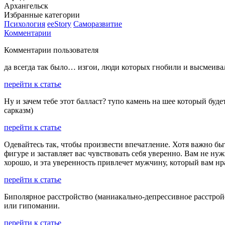
Архангельск
Избранные категории
Психология
ееStory
Саморазвитие
Комментарии
Комментарии пользователя
да всегда так было… изгои, люди которых гнобили и высмеивали.
перейти к статье
Ну и зачем тебе этот балласт? тупо камень на шее который буд
сарказм)
перейти к статье
Одевайтесь так, чтобы произвести впечатление. Хотя важно бы
фигуре и заставляет вас чувствовать себя уверенно. Вам не ну
хорошо, и эта уверенность привлечет мужчину, который вам нр
перейти к статье
Биполярное расстройство (маниакально-депрессивное расстройс
или гипомании.
перейти к статье