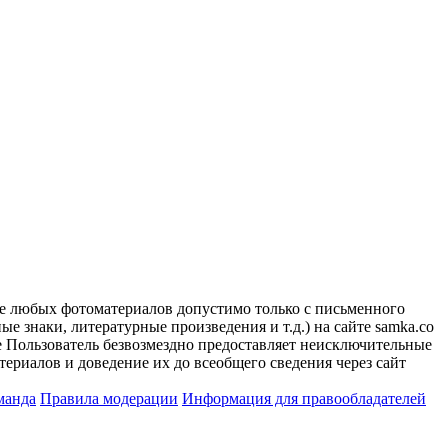
ие любых фотоматериалов допустимо только с письменного
 знаки, литературные произведения и т.д.) на сайте samka.co
 Пользователь безвозмездно предоставляет неисключительные
ериалов и доведение их до всеобщего сведения через сайт
манда
Правила модерации
Информация для правообладателей