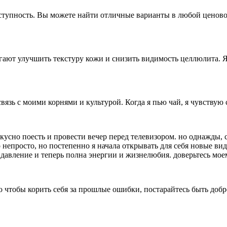
упность. Вы можете найти отличные варианты в любой ценовой к
ают улучшить текстуру кожи и снизить видимость целлюлита. Я
связь с моими корнями и культурой. Когда я пью чай, я чувствую
ю вкусно поесть и провести вечер перед телевизором. но однажды
непросто, но постепенно я начала открывать для себя новые вид
 давление и теперь полна энергии и жизнелюбия. доверьтесь моему
о чтобы корить себя за прошлые ошибки, постарайтесь быть добре