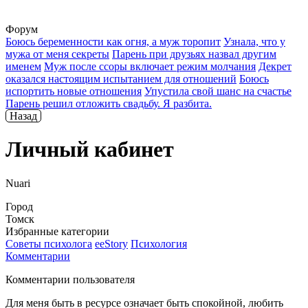
Форум
Боюсь беременности как огня, а муж торопит
Узнала, что у
мужа от меня секреты
Парень при друзьях назвал другим
именем
Муж после ссоры включает режим молчания
Декрет
оказался настоящим испытанием для отношений
Боюсь
испортить новые отношения
Упустила свой шанс на счастье
Парень решил отложить свадьбу. Я разбита.
Назад
Личный кабинет
Nuari
Город
Томск
Избранные категории
Советы психолога
ееStory
Психология
Комментарии
Комментарии пользователя
Для меня быть в ресурсе означает быть спокойной, любить