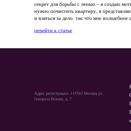
секрет для борьбы с ленью – я создаю мот
нужно почистить квартиру, я представляю,
и взяться за дело. так что мое волшебное
перейти к статье
Адрес регистрации: 115563 Москва ул.
Генерала Белова, д. 7