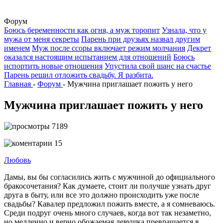
Форум
Боюсь беременности как огня, а муж торопит
Узнала, что у
мужа от меня секреты
Парень при друзьях назвал другим
именем
Муж после ссоры включает режим молчания
Декрет
оказался настоящим испытанием для отношений
Боюсь
испортить новые отношения
Упустила свой шанс на счастье
Парень решил отложить свадьбу. Я разбита.
Главная
-
Форум
-
Мужчина приглашает пожить у него
Мужчина приглашает пожить у него
7189
15
Любовь
Дамы, вы бы согласились жить с мужчиной до официального
бракосочетания? Как думаете, стоит ли получше узнать друг
друга в быту, или все это должно происходить уже после
свадьбы? Кавалер предложил пожить вместе, а я сомневаюсь.
Среди подруг очень много случаев, когда вот так незаметно,
но медленно и верно обожаемая девушка превращается в