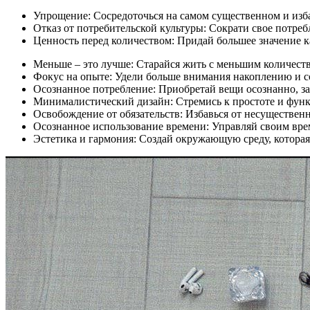
Упрощение: Сосредоточься на самом существенном и изба
Отказ от потребительской культуры: Сократи свое потреб
Ценность перед количеством: Придай большее значение 
Меньше – это лучше: Старайся жить с меньшим количеств
Фокус на опыте: Удели больше внимания накоплению и 
Осознанное потребление: Приобретай вещи осознанно, за
Минималистический дизайн: Стремись к простоте и функц
Освобождение от обязательств: Избавься от несущественны
Осознанное использование времени: Управляй своим врем
Эстетика и гармония: Создай окружающую среду, котора