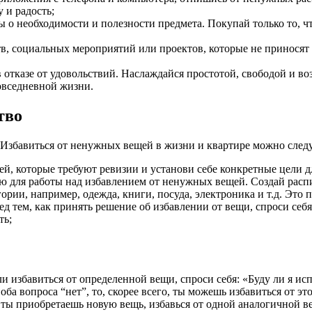
 и радость;
 о необходимости и полезности предмета. Покупай только то, ч
в, социальных мероприятий или проектов, которые не приносят 
отказе от удовольствий. Наслаждайся простотой, свободой и во
повседневной жизни.
тво
. Избавиться от ненужных вещей в жизни и квартире можно сле
й, которые требуют ревизии и установи себе конкретные цели д
ю для работы над избавлением от ненужных вещей. Создай расп
ории, например, одежда, книги, посуда, электроника и т.д. Это
 тем, как принять решение об избавлении от вещи, спроси себя
ть;
и избавиться от определенной вещи, спроси себя: «Буду ли я и
 оба вопроса “нет”, то, скорее всего, ты можешь избавиться от эт
ты приобретаешь новую вещь, избавься от одной аналогичной в