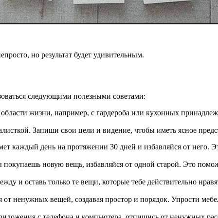
просто, но результат будет удивительным.
ьзоваться следующими полезными советами:
 области жизни, например, с гардероба или кухонных принадлеж
алисткой. Запиши свои цели и видение, чтобы иметь ясное предст
т каждый день на протяжении 30 дней и избавляйся от него. Эт
ы покупаешь новую вещь, избавляйся от одной старой. Это помо
у и оставь только те вещи, которые тебе действительно нравят
 от ненужных вещей, создавая простор и порядок. Упрости мебел
иложения с телефона и компьютера, отпишись от ненужных расс