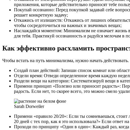
приложения, которые действительно приносят тебе пользу
Покупай осознанно: Перед покупкой задавай себе вопросы
решает конкретную задачу;
Откажись от излишеств: Откажись от лишних обязательст
чтобы сосредоточиться на важных и значимых вещах;
Наслаждайся моментом: Минимализм не означает жизнь в 
для тебя. Практикуй осознанность и радуйся мелочам в 
Как эффективно расхламить пространс
Чтобы встать на путь минимализма, нужно начать действовать
Создай план действий: Запиши список комнат или областе
Отдели время: Отведи определенное время каждую недел
Раздели вещи на категории: Систематизируй вещи в катег
Примени принцип «Полезно или приносит радость»: Перед
радость. Если нет, то скорее всего, это можно смело удали
Sarah Dorweiler
Примени «правило 20/20»: Если ты сомневаешься, стоит л
20 дней с тех пор, как я это использовала?» Если ответ на
Проходи по принципу «Один в один»: Каждый раз, когда 