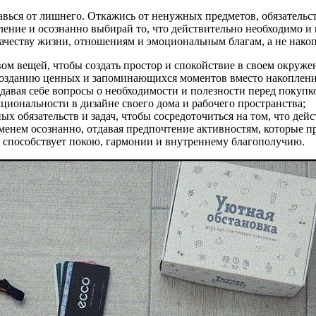
вься от лишнего. Откажись от ненужных предметов, обязательст
ление и осознанно выбирай то, что действительно необходимо и 
качеству жизни, отношениям и эмоциональным благам, а не нак
ом вещей, чтобы создать простор и спокойствие в своем окруже
созданию ценных и запоминающихся моментов вместо накоплени
давая себе вопросы о необходимости и полезности перед покупк
иональности в дизайне своего дома и рабочего пространства;
х обязательств и задач, чтобы сосредоточиться на том, что дейс
енем осознанно, отдавая предпочтение активностям, которые пр
я способствует покою, гармонии и внутреннему благополучию.