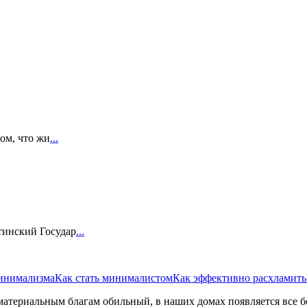
том, что жи
...
тинский Государ
...
инимализма
Как стать минималистом
Как эффективно расхламить
 материальным благам обильный, в наших домах появляется все 