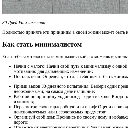
30 Дней Расхламления
Полностью принять эти принципы в своей жизни может быть не
Как стать минималистом
Если тебе захотелось стать минималисткой, то можешь воспол
Начни с малого: Начни свой путь к минимализму с одной
мотивацию для дальнейших изменений;
Поставь цели: Определи, что для тебя значит быть миним
Прими вызов 30-дневного испытания: Выбери один предме
необходимыми, на самом деле излишние;
Работай по принципу «один вход – один выход»: Когда т
излишков;
Пересмотри свою гардеробную или шкаф: Оцени свою одежд
неиспользуемых или несочетаемых предметов;
Организуй свой дом: Пройдись по своему дому и избавься
дорого;
Откажись от электронной перегрузки: Удали ненужные пр