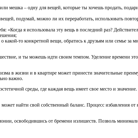
или мешка – одну для вещей, которые ты хочешь продать, подари
вещей, подумай, можно ли их переработать, использовать повто
бя: «Когда я использовала эту вещь в последний раз? Действител
ешения;
 о какой-то конкретной вещи, обратись к друзьям или семье за 
ествие, и ты можешь идти своим темпом. Уделение времени этой
ма в жизни и в квартире может принести значительные преимущ
льно важно.
тетичной среды, где каждая вещь имеет свое место и значение.
 может найти свой собственный баланс. Процесс избавления о
онии, освободившись от бремени излишеств. Позволь минимализ