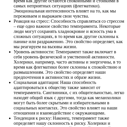
время как другие остаются спокойными и стойкими в
самых неприятных ситуациях (флегматики).
Эмоциональная интенсивность влияет на то, как мы
переживаем и выражаем свои чувства.
Реакция на стресс: Способность справляться со стрессом
– еще одно важное свойство темперамента. Некоторые
люди могут сохранять хладнокровие и ясность ума в
сложных ситуациях, в то время как другие склонны к
панике или раздражению. Это свойство определяет, как
мы реагируем на вызовы жизни.
Уровень активности: Темперамент также включает в
себя уровень физической и умственной активности.
Холерики, например, часто активны и энергичны, в то
время как флегматики более склонны к спокойствию и
размышлениям. Это свойство определяет наши
предпочтения в активностях и образе жизни.
Социальная адаптация: Наша способность
адаптироваться к обществу также зависит от
темперамента. Сангвиники, с их общительностью, легко
находят общий язык с другими, тогда как меланхолики
могут быть более скрытыми и избирательными в
социальных контактах. Это свойство влияет на наши
отношения и взаимодействие с окружающими.
Тенденция к риску: Наконец, темперамент также
определяет нашу склонность к риску. Холерики и