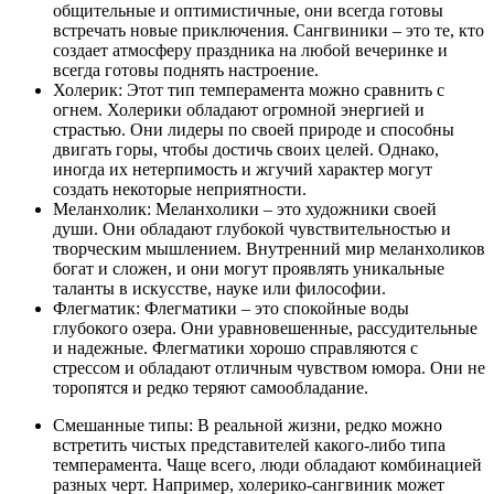
общительные и оптимистичные, они всегда готовы
встречать новые приключения. Сангвиники – это те, кто
создает атмосферу праздника на любой вечеринке и
всегда готовы поднять настроение.
Холерик: Этот тип темперамента можно сравнить с
огнем. Холерики обладают огромной энергией и
страстью. Они лидеры по своей природе и способны
двигать горы, чтобы достичь своих целей. Однако,
иногда их нетерпимость и жгучий характер могут
создать некоторые неприятности.
Меланхолик: Меланхолики – это художники своей
души. Они обладают глубокой чувствительностью и
творческим мышлением. Внутренний мир меланхоликов
богат и сложен, и они могут проявлять уникальные
таланты в искусстве, науке или философии.
Флегматик: Флегматики – это спокойные воды
глубокого озера. Они уравновешенные, рассудительные
и надежные. Флегматики хорошо справляются с
стрессом и обладают отличным чувством юмора. Они не
торопятся и редко теряют самообладание.
Смешанные типы: В реальной жизни, редко можно
встретить чистых представителей какого-либо типа
темперамента. Чаще всего, люди обладают комбинацией
разных черт. Например, холерико-сангвиник может