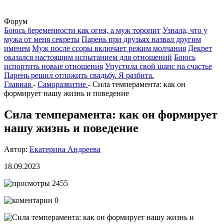
Форум
Боюсь беременности как огня, а муж торопит
Узнала, что у
мужа от меня секреты
Парень при друзьях назвал другим
именем
Муж после ссоры включает режим молчания
Декрет
оказался настоящим испытанием для отношений
Боюсь
испортить новые отношения
Упустила свой шанс на счастье
Парень решил отложить свадьбу. Я разбита.
Главная
-
Саморазвитие
-
Сила темперамента: как он
формирует нашу жизнь и поведение
Сила темперамента: как он формирует
нашу жизнь и поведение
Автор:
Екатерина Андреева
18.09.2023
2455
0