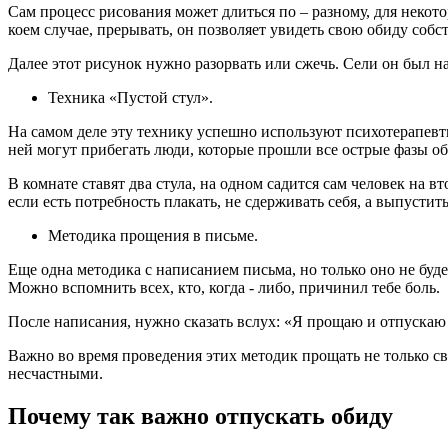
Сам процесс рисования может длиться по – разному, для некото
коем случае, прерывать, он позволяет увидеть свою обиду соб
Далее этот рисунок нужно разорвать или сжечь. Сели он был на
Техника «Пустой стул».
На самом деле эту технику успешно используют психотерапевты
ней могут прибегать люди, которые прошли все острые фазы о
В комнате ставят два стула, на одном садится сам человек на 
если есть потребность плакать, не сдерживать себя, а выпустит
Методика прощения в письме.
Еще одна методика с написанием письма, но только оно не буде
Можно вспомнить всех, кто, когда ­- либо, причинил тебе боль.
После написания, нужно сказать вслух: «Я прощаю и отпускаю
Важно во время проведения этих методик прощать не только с
несчастными.
Почему так важно отпускать обиду