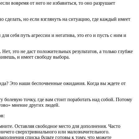
сли вовремя от него не избавиться, то оно разрушает
но сделать, но если взглянуть на ситуацию, где каждый имеет
я себя путь агрессии и негатива, это его и пусть с ним и
 Нет, это не даст положительных результатов, а только глубже
живешь, и имеет свободу выбора.
обида? Это наши беспочвенные ожидания. Когда вы ждете от
ту болевую точку, где вам стоит поработать над собой. Потому
етово» мнение других людей.
ов:
мните. Оставляя свободное место для дополнения. Часто
 ничего сверхтривиального или малозначительного.
заполнения списка будьте готовы к тому, что можете