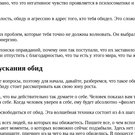
о, что это негативное чувство проявляется в психосоматике и е
лость, обиду и агрессию в адрес того, кто тебя обидел. Это слож
проблем, которые тебя точно не должны волновать. Он выбрал дл
 энергию.
 поиски оправданий, почему они так поступали, что их заставило.
отпустить с благодарностью, что ты есть у этого мира, что ты 
ускания обид
 вопросы, поэтому для начала, давайте, разберемся, что такое 
биду стоит рассматривать как свою зону роста.
, что вы действительно так думаете о себе. Человек показал вам 
 в себе. Когда человек уверен в себе, ему будет абсолютно «фиол
освободиться от обид. Эта волшебная техника состоит из 4-х шаг
всех людей, на которых вы обижаетесь. Пишите все, о чем вспо
ают моменты, о которых возможно сейчас подзабыли. Здесь нет
апишите, причину из-за чего вы на него обиделись. В процессе 