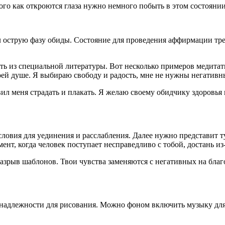
го как откроются глаза нужно немного побыть в этом состоянии, 
л острую фазу обиды. Состояние для проведения аффирмации тре
ь из специальной литературы. Вот несколько примеров медитатив
моей душе. Я выбираю свободу и радость, мне не нужны негатив
вил меня страдать и плакать. Я желаю своему обидчику здоровья 
условия для уединения и расслабления. Далее нужно представит т
мент, когда человек поступает несправедливо с тобой, достань и
разрыв шаблонов. Твои чувства заменяются с негативных на бла
адлежности для рисования. Можно фоном включить музыку для ре
.