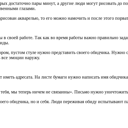
рых достаточно пары минут, а другие люди могут рисовать до пол
ственными глазами.
рисован акварелью, то его можно намочить и после этого порват
 в своей работе. Так как во время работы важно правильно зад
биды.
втором, пустом стуле нужно представить своего обидчика. Нужно 
ь все эмоции наружу.
т иметь адресата. На листе бумаги нужно написать имя обидчика
 тебя, мы теперь ничем не связанны». Письмо нужно уничтожить
воего обидчика, но и себя. Люди переживая обиду испытывают па