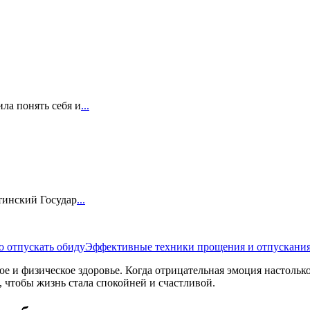
ла понять себя и
...
тинский Государ
...
о отпускать обиду
Эффективные техники прощения и отпускания
ое и физическое здоровье. Когда отрицательная эмоция настольк
, чтобы жизнь стала спокойней и счастливой.