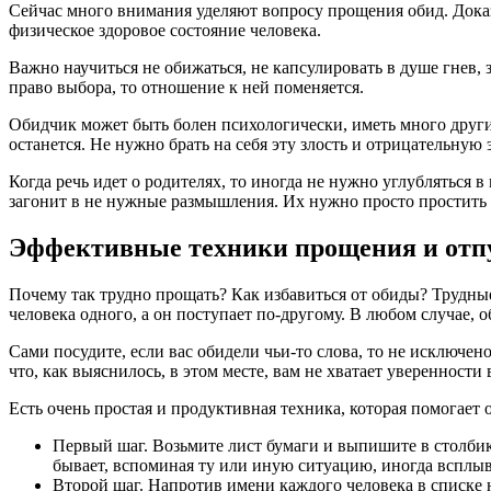
Сейчас много внимания уделяют вопросу прощения обид. Доказан
физическое здоровое состояние человека.
Важно научиться не обижаться, не капсулировать в душе гнев, з
право выбора, то отношение к ней поменяется.
Обидчик может быть болен психологически, иметь много других 
останется. Не нужно брать на себя эту злость и отрицательную
Когда речь идет о родителях, то иногда не нужно углубляться в
загонит в не нужные размышления. Их нужно просто простить и 
Эффективные техники прощения и отп
Почему так трудно прощать? Как избавиться от обиды? Трудные
человека одного, а он поступает по-другому. В любом случае, о
Сами посудите, если вас обидели чьи-то слова, то не исключено
что, как выяснилось, в этом месте, вам не хватает уверенности
Есть очень простая и продуктивная техника, которая помогает 
Первый шаг. Возьмите лист бумаги и выпишите в столбик 
бывает, вспоминая ту или иную ситуацию, иногда всплыв
Второй шаг. Напротив имени каждого человека в списке н