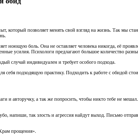
я обид
пыт, который позволяет менять свой взгляд на жизнь. Так мы ста
нь.
яет ноющую боль. Она не оставляет человека никогда, её проявле
енные усилия. Психологи предлагают большое количество разных
аждый случай индивидуален и требует особого подхода.
 себя подходящую практику. Подходить к работе с обидой стоит
ги и авторучку, а так же попросить, чтобы никто тебе не меша
рубо, напиши, так злость и агрессия найдут выход. Письмо отпра
«Храм прощения».