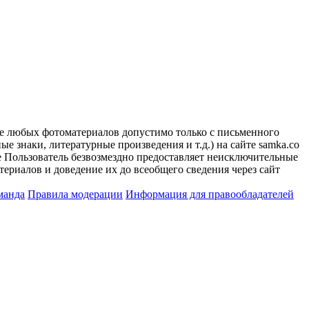
ие любых фотоматериалов допустимо только с письменного
 знаки, литературные произведения и т.д.) на сайте samka.co
 Пользователь безвозмездно предоставляет неисключительные
ериалов и доведение их до всеобщего сведения через сайт
манда
Правила модерации
Информация для правообладателей