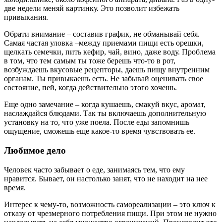
две недели меняй картинку. Это позволит избежать
привыкания.
Обрати внимание – составив график, не обманывай себя.
Самая частая уловка –между приемами пищи есть орешки,
щелкать семечки, пить кефир, чай, вино, даже воду. Проблема
в том, что тем самым ты тоже берешь что-то в рот,
возбуждаешь вкусовые рецепторы, даешь пищу внутренним
органам. Ты привыкаешь есть. Не забывай оценивать свое
состояние, пей, когда действительно этого хочешь.
Еще одно замечание – когда кушаешь, смакуй вкус, аромат,
наслаждайся блюдами. Так ты включаешь дополнительную
установку на то, что уже поела. После еды запомнишь
ощущение, сможешь еще какое-то время чувствовать ее.
Любимое дело
Человек часто забывает о еде, занимаясь тем, что ему
нравится. Бывает, он настолько занят, что не находит на нее
время.
Интерес к чему-то, возможность самореализации – это ключ к
отказу от чрезмерного потребления пищи. При этом не нужно