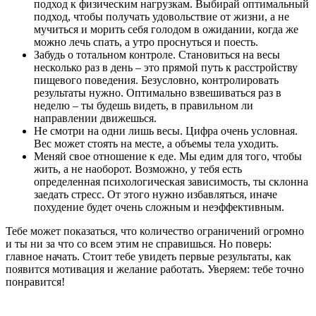
подход к физическим нагрузкам. Выбирай оптимальный
подход, чтобы получать удовольствие от жизни, а не
мучиться и морить себя голодом в ожидании, когда же
можно лечь спать, а утро проснуться и поесть.
Забудь о тотальном контроле. Становиться на весы
несколько раз в день – это прямой путь к расстройству
пищевого поведения. Безусловно, контролировать
результаты нужно. Оптимально взвешиваться раз в
неделю – ты будешь видеть, в правильном ли
направлении движешься.
Не смотри на одни лишь весы. Цифра очень условная.
Вес может стоять на месте, а объемы тела уходить.
Меняй свое отношение к еде. Мы едим для того, чтобы
жить, а не наоборот. Возможно, у тебя есть
определенная психологическая зависимость, ты склонна
заедать стресс. От этого нужно избавляться, иначе
похудение будет очень сложным и неэффективным.
Тебе может показаться, что количество ограничений огромно
и ты ни за что со всем этим не справишься. Но поверь:
главное начать. Стоит тебе увидеть первые результаты, как
появится мотивация и желание работать. Уверяем: тебе точно
понравится!