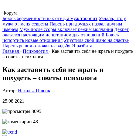
Форум
Боюсь беременности как огня, а муж торопит
Узнала, что у
мужа от меня секреты
Парень при друзьях назвал другим
именем
Муж после ссоры включает режим молчания
Декрет
оказался настоящим испытанием для отношений
Боюсь
испортить новые отношения
Упустила свой шанс на счастье
Парень решил отложить свадьбу. Я разбита.
Главная
-
Психология
-
Как заставить себя не жрать и похудеть
– советы психолога
Как заставить себя не жрать и
похудеть – советы психолога
Автор:
Наталья Швенк
25.08.2021
3095
48