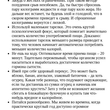
Забудь о жестких ограничениях. При таком методе
похудения срыв неизбежен. Да, ты быстро сбросишь
пару килограмм жидкости и еще пару кило жира. Но
дальше вес встанет, ты будешь злой и голодной, что в
скором времени приведет к срыву. И сброшенные
килограммы вернутся с лихвой.
Используй маленькие тарелки. Это очень крутой
психологический фокус, который помогает значительно
снизить количество употребляемой пищи. Доказано:
использование тарелок меньшего размера приводит к
тому, что человек начинает автоматически потреблять
меньшее количество калорий.
Не ешь на ходу. Оптимальное время приема пищи – 20
минут. Тщательно пережевывай, чтобы организм успел
насытиться и выработалось достаточное количество
гормона сытости.
Имей при себе здоровый перекус. Это может быть
яблоко, банан, апельсин, злаковый батончик – да хоть
огурец. Какая тебе разница, что подумают окружающие,
если ты достанешь из сумки огурец и начнешь им
аппетитно хрустеть? Зато у тебя не возникнет желания
сбегать в ближайшую булочную и купить там что-
нибудь вредное и калорийное.
Питайся разнообразно. Мы живем во времена, когда
практически круглый год доступно огромное