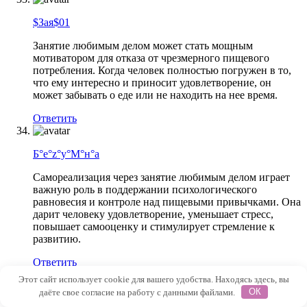
$Зая$01
Занятие любимым делом может стать мощным
мотиватором для отказа от чрезмерного пищевого
потребления. Когда человек полностью погружен в то,
что ему интересно и приносит удовлетворение, он
может забывать о еде или не находить на нее время.
Ответить
Б°e°z°y°M°н°а
Самореализация через занятие любимым делом играет
важную роль в поддержании психологического
равновесия и контроле над пищевыми привычками. Она
дарит человеку удовлетворение, уменьшает стресс,
повышает самооценку и стимулирует стремление к
развитию.
Ответить
Этот сайт использует cookie для вашего удобства. Находясь здесь, вы
даёте свое согласие на работу с данными файлами.
ОК
✖ЛиЧнОсТь✖