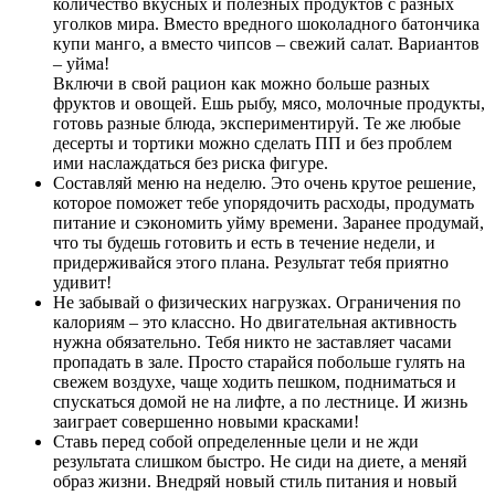
количество вкусных и полезных продуктов с разных
уголков мира. Вместо вредного шоколадного батончика
купи манго, а вместо чипсов – свежий салат. Вариантов
– уйма!
Включи в свой рацион как можно больше разных
фруктов и овощей. Ешь рыбу, мясо, молочные продукты,
готовь разные блюда, экспериментируй. Те же любые
десерты и тортики можно сделать ПП и без проблем
ими наслаждаться без риска фигуре.
Составляй меню на неделю. Это очень крутое решение,
которое поможет тебе упорядочить расходы, продумать
питание и сэкономить уйму времени. Заранее продумай,
что ты будешь готовить и есть в течение недели, и
придерживайся этого плана. Результат тебя приятно
удивит!
Не забывай о физических нагрузках. Ограничения по
калориям – это классно. Но двигательная активность
нужна обязательно. Тебя никто не заставляет часами
пропадать в зале. Просто старайся побольше гулять на
свежем воздухе, чаще ходить пешком, подниматься и
спускаться домой не на лифте, а по лестнице. И жизнь
заиграет совершенно новыми красками!
Ставь перед собой определенные цели и не жди
результата слишком быстро. Не сиди на диете, а меняй
образ жизни. Внедряй новый стиль питания и новый