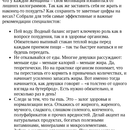
что у каждой женщины – своя мотивация избавиться от
лишних килограммов. Так как же заставить себя не жрать и
наконец-то похудеть? Как сохранить те заветные цифры на
весах? Собрали для тебя самые эффективные и важные
рекомендации специалистов:
Пей воду. Водный баланс играет ключевую роль как в
вопросе похудения, так и в здоровье организма.
Обязательно выпивай стакан теплой воды перед
каждым приемом пищи – так ты быстрее наешься и не
будешь переедать.
Не отказывайся от еды. Многие девушки рассуждают:
меньше еды – меньше калорий – меньше жира. Да,
теоретически. Но на практике организм понимает, что
ты перестаешь его кормить в привычных количествах, и
начинает усиленно запасать жиры. Вот именно тогда
начинается, как девушки говорят – «я толстею от одного
взгляда на бутерброд». Есть нужно обязательно, и
несколько раз в день!
Следи за тем, что ты ешь. Это – залог здоровья и
нормализации веса. Откажись от жирного, жареного,
мучного, сладкого, слишком соленого, копченого,
полуфабрикатов и прочих вредностей. Делай акцент на
натуральных продуктах, богатых полезными
витаминами, минералами и микроэлементами.