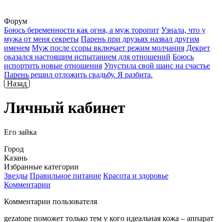
Форум
Боюсь беременности как огня, а муж торопит
Узнала, что у
мужа от меня секреты
Парень при друзьях назвал другим
именем
Муж после ссоры включает режим молчания
Декрет
оказался настоящим испытанием для отношений
Боюсь
испортить новые отношения
Упустила свой шанс на счастье
Парень решил отложить свадьбу. Я разбита.
Назад
Личный кабинет
Его зайка
Город
Казань
Избранные категории
Звезды
Правильное питание
Красота и здоровье
Комментарии
Комментарии пользователя
gezatone поможет только тем у кого идеальная кожа – аппарат