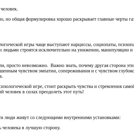
человек.
, но общая формулировка хорошо раскрывает главные черты га
хологической игры чаще выступают нарциссы, социопаты, психопа
ми людьми строятся исключительно на унижении, манипуляции и 
оли, просто невозможно. Важно знать, почему другая сторона э
ышенным чувством эмпатии, сопереживания и с чувством глубоко
в.
сихологической игре, стоит раскрыть чувства и стремления само
й человек в силах преодолеть этот путь!
Эти люди живут со следующими внутренними установками:
ь человека в лучшую сторону.