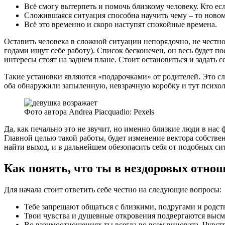
Всё смогу вытерпеть и помочь близкому человеку. Кто есл
Сложившаяся ситуация способна научить чему – то новом
Всё это временно и скоро наступят спокойные времена.
Оставить человека в сложной ситуации непорядочно, не честн
годами ищут себе работу). Список бесконечен, он весь будет 
интересы стоят на заднем плане. Стоит остановиться и задать 
Такие установки являются «подарочками» от родителей. Это сло
оба обнаружили запыленную, невзрачную коробку и тут психоло
Фото автора Andrea Piacquadio: Pexels
Да, как печально это не звучит, но именно близкие люди в на
Главной целью такой работы, будет изменение вектора собствен
найти выход, и в дальнейшем обезопасить себя от подобных си
Как понять, что ты в нездоровых отно
Для начала стоит ответить себе честно на следующие вопросы:
Тебе запрещают общаться с близкими, подругами и родс
Твои чувства и душевные откровения подвергаются выс
Во взаимоотношениях ты всегда во всем виновата. Чувст