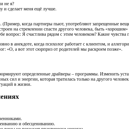
и не я?
у и сделает меня ещё лучше.
о. (Пример, когда партнеры пьют, употребляют запрещенные вещ
построен на стремлении спасти другого человека, быть «хороши
себе вопрос: Я счастлива рядом с этим человеком? Какие чувства
вно в анекдоте, когда психолог работает с клиентом, и аллегори
г: «О, а вот этот сюрприз от родителей мы раскроем позже».
с формируют определенные драйверы – программы. Изменить уста
ных сил и энергии, которая тратилась только на другого челове
туаций в жизни.
шениях
твенниками.
меиванию и обесцениванию.
во вины не покидает практически никогда.