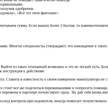
енормальными.
 получив одобрения.
идумала», «Всё это твои фантазии».
считываем сумму. Если вышло более 3 баллов, то взаимоотношен
вами. Многие специалисты утверждают, что нахождение в таких
 Выйти из таких отношений возможно и это не легкий путь. Боль
к инструкция к действиям:
а. Ставить в известность о своем намерении манипулятора не с
 то стоит все же поделиться переживаниями и попросить помощи.
 перемены в партнере почувствуют сразу. Не дай себя вновь вв
из-под контроля преследователя, иногда помогает почувствоват