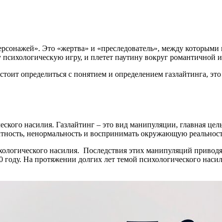
ерсонажей». Это «жертва» и «преследователь», между которыми 
эту психологическую игру, и плетет паутину вокруг романтичной
 стоит определиться с понятием и определением газлайтинга, это
ского насилия. Газлайтинг – это вид манипуляции, главная цел
ватность, ненормальность и воспринимать окружающую реальност
ихологического насилия. Последствия этих манипуляций привод
 году. На протяжении долгих лет темой психологического наси