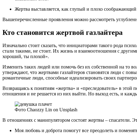
Жертва выставляется, как глупый и плохо соображающий 
Вышеперечисленные проявления можно рассмотреть углубленно
Кто становится жертвой газлайтера
Изначально стоит сказать, что инициаторами такого рода пси
стали такими, не стоит. Их жизнь и взаимоотношения с други
хороший, ты плохой».
Изменить таких людей или помочь без их собственной на то в
утверждают, что жертвами газлайтеров становятся люди с пов
романтичные люди, способные идеализировать своих партнеро
Возвращаясь к понятиям «жертва» и «преследователь» в этой п
отношения и не решается из них выйти. Но выход есть, и кажды
Фото Chaozzy Lin on Unsplash
В отношениях с манипулятором состоят жертвы – спасатели. 
Моя любовь и доброта помогут все преодолеть и поменят