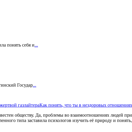
ла понять себя и
...
тинский Государ
...
 жертвой газлайтера
Как понять, что ты в нездоровых отношения
известен обществу. Да, проблемы во взаимоотношениях людей пр
енного типа заставила психологов изучить её природу и понять,