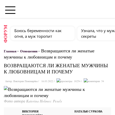
ФОРУМ
Боюсь беременности как
Узнала, что у муж
огня, а муж торопит
секреты
-
-
Возвращаются ли женатые
Главная
Отношения
мужчины к любовницам и почему
ВОЗВРАЩАЮТСЯ ЛИ ЖЕНАТЫЕ МУЖЧИНЫ
К ЛЮБОВНИЦАМ И ПОЧЕМУ
Автор:
Виктория Пономарёва
16.03.2022
18254
54
Фото автора Katerina Holmes: Pexels
ВИКТОРИЯ
НАТАЛЬЯ СУРКОВА