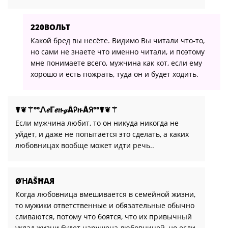
220ВОЛЬТ
Какой бред вы несёте. Видимо Вы читали что-то,
но сами не знаете что именно читали, и поэтому
мне понимаете всего, мужчина как кот, если ему
хорошо и есть пожрать, туда он и будет ходить.
☤❦⚚°°ᏁℯℾℯዙℊÅᎮዙÅᖆ°°☤❦⚚
Если мужчина любит, то он никуда никогда не
уйдет, и даже не попытается это сделать, а каких
любовницах вообще может идти речь..
ØἨАŠĦАЯ
Когда любовница вмешивается в семейной жизни,
то мужики ответственные и обязательные обычно
сливаются, потому что боятся, что их привычный
уклад жизни будет нарушена любовницей, но если