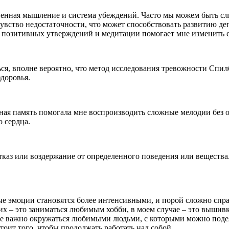
венная мышление и система убеждений. Часто мы можем быть сл
 чувство недостаточности, что может способствовать развитию д
 позитивных утверждений и медитации помогает мне изменить с
я, вполне вероятно, что метод исследования тревожности Спилб
доровья.
рная память помогала мне воспроизводить сложные мелодии без 
о сердца.
тказ или воздержание от определенного поведения или вещества
рые эмоции становятся более интенсивными, и порой сложно спра
 – это заниматься любимым хобби, в моем случае – это вышивка 
е важно окружаться любимыми людьми, с которыми можно подел
стоит того, чтобы продолжать работать над собой.