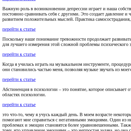
Важную роль в возникновении депрессии играет и наша собст
постоянно сравнивать себя с другими. Это создает давление и
развитием положительных мыслей. Практика самосострадания,
перейти к статье
Поскольку наше понимание тревожности продолжает развиватьс
для лучшего измерения этой сложной проблемы психического з
перейти к статье
Когда я училась играть на музыкальном инструменте, процеду
они становились частью меня, позволяя музыке звучать из моег
перейти к статье
Абстиненция в психологии – это понятие, которое описывает о
областях психологии.
перейти к статье
это что-то, чему я учусь каждый день. В моем возрасте некото
помогают мне справиться с негативными эмоциями. Один из них
проблемах и эмоции становятся более уравновешенными. Такж
тому, что управление эмоциями – это непростая задача, но она 