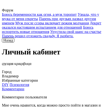
Форум
Боюсь беременности как огня, а муж торопит
Узнала, что у
мужа от меня секреты
Парень при друзьях назвал другим
именем
Муж после ссоры включает режим молчания
Декрет
оказался настоящим испытанием для отношений
Боюсь
испортить новые отношения
Упустила свой шанс на счастье
Парень решил отложить свадьбу. Я разбита.
Назад
Личный кабинет
ςηεщαя κραςαβυцα
Город
Владимир
Избранные категории
DIY
Психология
Комментарии
Комментарии пользователя
Мне очень нравится, когда можно просто пойти в магазин и