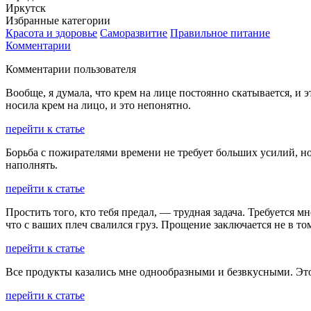
Иркутск
Избранные категории
Красота и здоровье
Саморазвитие
Правильное питание
Комментарии
Комментарии пользователя
Вообще, я думала, что крем на лице постоянно скатывается, и эт
носила крем на лицо, и это непонятно.
перейти к статье
Борьба с пожирателями времени не требует больших усилий, н
наполнять.
перейти к статье
Простить того, кто тебя предал, — трудная задача. Требуется м
что с ваших плеч свалился груз. Прощение заключается не в том
перейти к статье
Все продукты казались мне однообразными и безвкусными. Это
перейти к статье