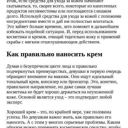
Итак, если средства для ухода за кожей начинают
скатываться, то, скорее всего, некоторые из нанесенных
продуктов несовместимы или поглощаются слишком
долго. Используй средства для ухода за кожей с похожими
ингредиентами вместе и дай им полностью впитаться.
Это займет больше времени, зато поможет в дальнейшем
избежать подобной ситуации. И, перед использованием
косметики и кремов, очищай тщательно кожу и применяй
скрабы с мягким отшелушивающим действием.
Как правильно наносить крем
Думая о безупречном цвете лица и правильно
подчеркнутых преимуществах, девушки в первую очередь
обращают внимание на макияж. Они ищут идеальный
тональный крем, консилер или бронзатор. Это, конечно,
правильное направление, но даже самая лучшая
косметика не будет хорошо держаться на неухоженной
коже. Основой является уход – это подтвердит любой
эксперт.
Хороший крем – это, по крайней мере, уже половина
успеха. Но девушкам важно знать, как правильно его
наносить. А с этим у многих серьезные проблемы. Каким
образом можно применять косметическое средство, чтобы