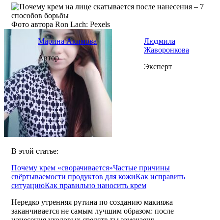
Фото автора Ron Lach: Pexels
Марина Акимова
Людмила
Жаворонкова
Автор
Эксперт
В этой статье:
Почему крем «сворачивается»
Частые причины
свёртываемости продуктов для кожи
Как исправить
ситуацию
Как правильно наносить крем
Нередко утренняя рутина по созданию макияжа
заканчивается не самым лучшим образом: после
нанесения уходовых средств ты замечаешь