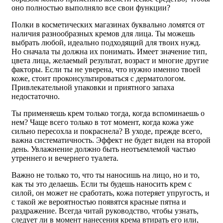
оно полностью выполняло все свои функции?
Полки в косметических магазинах буквально ломятся от
наличия разнообразных кремов для лица. Ты можешь
выбрать любой, идеально подходящий для твоих нужд.
Но сначала ты должна их понимать. Имеет значение тип,
цвета лица, желаемый результат, возраст и многие другие
факторы. Если ты не уверена, что нужно именно твоей
коже, стоит проконсультироваться с дерматологом.
Привлекательной упаковки и приятного запаха
недостаточно.
Ты применяешь крем только тогда, когда вспоминаешь о
нем? Чаще всего только в тот момент, когда кожа уже
сильно пересохла и покраснела? В уходе, прежде всего,
важна систематичность. Эффект не будет виден на второй
день. Увлажнение должно быть неотъемлемой частью
утреннего и вечернего туалета.
Важно не только то, что ты наносишь на лицо, но и то,
как ты это делаешь. Если ты будешь наносить крем с
силой, он может не сработать, кожа потеряет упругость, и
с такой же вероятностью появятся красные пятна и
раздражение. Всегда читай руководство, чтобы узнать,
следует ли в момент нанесения крема втирать его или,