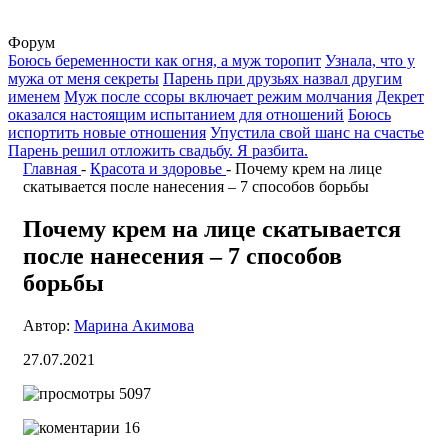
Форум
Боюсь беременности как огня, а муж торопит
Узнала, что у
мужа от меня секреты
Парень при друзьях назвал другим
именем
Муж после ссоры включает режим молчания
Декрет
оказался настоящим испытанием для отношений
Боюсь
испортить новые отношения
Упустила свой шанс на счастье
Парень решил отложить свадьбу. Я разбита.
Главная
-
Красота и здоровье
-
Почему крем на лице
скатывается после нанесения – 7 способов борьбы
Почему крем на лице скатывается
после нанесения – 7 способов
борьбы
Автор:
Марина Акимова
27.07.2021
5097
16