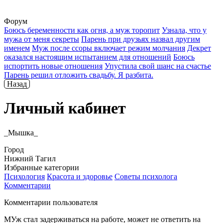
Форум
Боюсь беременности как огня, а муж торопит
Узнала, что у
мужа от меня секреты
Парень при друзьях назвал другим
именем
Муж после ссоры включает режим молчания
Декрет
оказался настоящим испытанием для отношений
Боюсь
испортить новые отношения
Упустила свой шанс на счастье
Парень решил отложить свадьбу. Я разбита.
Назад
Личный кабинет
_Мышка_
Город
Нижний Тагил
Избранные категории
Психология
Красота и здоровье
Советы психолога
Комментарии
Комментарии пользователя
МУж стал задерживаться на работе, может не ответить на