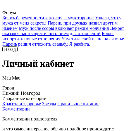
Форум
Боюсь беременности как огня, а муж торопит
Узнала, что у
мужа от меня секреты
Парень при друзьях назвал другим
именем
Муж после ссоры включает режим молчания
Декрет
оказался настоящим испытанием для отношений
Боюсь
испортить новые отношения
Упустила свой шанс на счастье
Парень решил отложить свадьбу. Я разбита.
Назад
Личный кабинет
Mau Mau
Город
Нижний Новгород
Избранные категории
Красота и здоровье
Звезды
Правильное питание
Комментарии
Комментарии пользователя
и что самое интересное обычно подобное происходит с