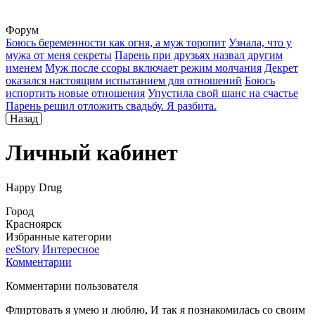
Форум
Боюсь беременности как огня, а муж торопит
Узнала, что у
мужа от меня секреты
Парень при друзьях назвал другим
именем
Муж после ссоры включает режим молчания
Декрет
оказался настоящим испытанием для отношений
Боюсь
испортить новые отношения
Упустила свой шанс на счастье
Парень решил отложить свадьбу. Я разбита.
Назад
Личный кабинет
Happy Drug
Город
Красноярск
Избранные категории
ееStory
Интересное
Комментарии
Комментарии пользователя
Флиртовать я умею и люблю, И так я познакомилась со своим