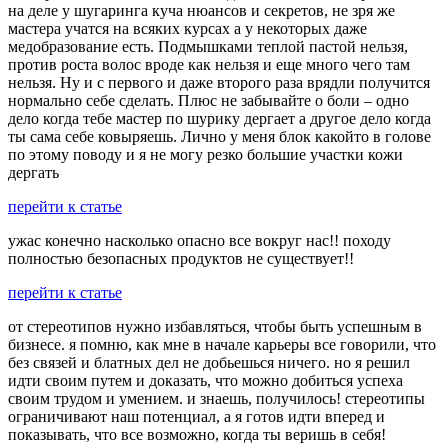
на деле у шугаринга куча нюансов и секретов, не зря же
мастера учатся на всяких курсах а у некоторых даже
медобразование есть. Подмышками теплой пастой нельзя,
против роста волос вроде как нельзя и еще много чего там
нельзя. Ну и с первого и даже второго раза врядли получится
нормально себе сделать. Плюс не забывайте о боли – одно
дело когда тебе мастер по шурику дергает а другое дело когда
ты сама себе ковыряешь. Лично у меня блок какойто в голове
по этому поводу и я не могу резко большие участки кожи
дергать
перейти к статье
ужас конечно насколько опасно все вокруг нас!! походу
полностью безопасных продуктов не существует!!
перейти к статье
от стереотипов нужно избавляться, чтобы быть успешным в
бизнесе. я помню, как мне в начале карьеры все говорили, что
без связей и блатных дел не добьешься ничего. но я решил
идти своим путем и доказать, что можно добиться успеха
своим трудом и умением. и знаешь, получилось! стереотипы
ограничивают наш потенциал, а я готов идти вперед и
показывать, что все возможно, когда ты веришь в себя!