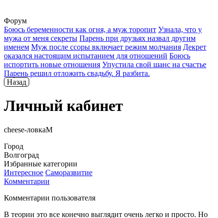
Форум
Боюсь беременности как огня, а муж торопит
Узнала, что у
мужа от меня секреты
Парень при друзьях назвал другим
именем
Муж после ссоры включает режим молчания
Декрет
оказался настоящим испытанием для отношений
Боюсь
испортить новые отношения
Упустила свой шанс на счастье
Парень решил отложить свадьбу. Я разбита.
Назад
Личный кабинет
cheese-ловкаМ
Город
Волгоград
Избранные категории
Интересное
Саморазвитие
Комментарии
Комментарии пользователя
В теории это все конечно выглядит очень легко и просто. Но