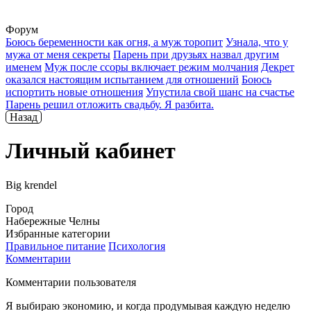
Форум
Боюсь беременности как огня, а муж торопит
Узнала, что у
мужа от меня секреты
Парень при друзьях назвал другим
именем
Муж после ссоры включает режим молчания
Декрет
оказался настоящим испытанием для отношений
Боюсь
испортить новые отношения
Упустила свой шанс на счастье
Парень решил отложить свадьбу. Я разбита.
Назад
Личный кабинет
Big krendel
Город
Набережные Челны
Избранные категории
Правильное питание
Психология
Комментарии
Комментарии пользователя
Я выбираю экономию, и когда продумывая каждую неделю