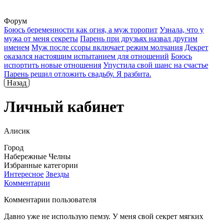
Форум
Боюсь беременности как огня, а муж торопит
Узнала, что у
мужа от меня секреты
Парень при друзьях назвал другим
именем
Муж после ссоры включает режим молчания
Декрет
оказался настоящим испытанием для отношений
Боюсь
испортить новые отношения
Упустила свой шанс на счастье
Парень решил отложить свадьбу. Я разбита.
Назад
Личный кабинет
Алисик
Город
Набережные Челны
Избранные категории
Интересное
Звезды
Комментарии
Комментарии пользователя
Давно уже не использую пемзу. У меня свой секрет мягких