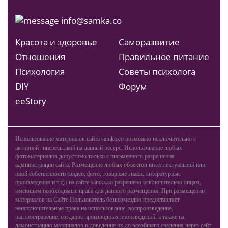
info@samka.co
Красота и здоровье
Саморазвитие
Отношения
Правильное питание
Психология
Советы психолога
DIY
Форум
ееStory
Использование материалов сайта samka.co возможно исключительно с
активной гиперссылкой на данный ресурс. Использование любых
фотоматериалов допустимо только с письменного разрешения
администрации сайта. Размещение любых объектов интеллектуальной или
иной собственности (видео, фото, товарные знаки, литературные
произведения и т.д.) на сайте samka.co разрешено исключительно лицам,
имеющим необходимые права для данного размещения. При размещении
материалов на Сайте Пользователь безвозмездно предоставляет
неисключительные права на использование, воспроизведение,
распространение, создание производных произведений, а также на
демонстрацию материалов и доведение их до всеобщего сведения через сайт