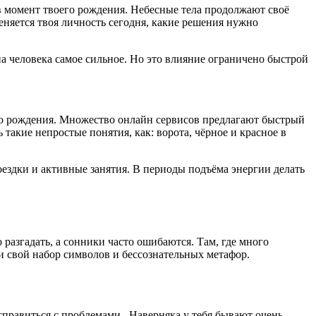
 в момент твоего рождения. Небесные тела продолжают своё
меняется твоя личность сегодня, какие решения нужно
 на человека самое сильное. Но это влияние ограничено быстрой
его рождения. Множество онлайн сервисов предлагают быстрый
такие непростые понятия, как: ворота, чёрное и красное в
ездки и активные занятия. В периоды подъёма энергии делать
разгадать, а сонники часто ошибаются. Там, где много
 и свой набор символов и бессознательных метафор.
справиться с проблемами. Наверняка у тебя бывают очень