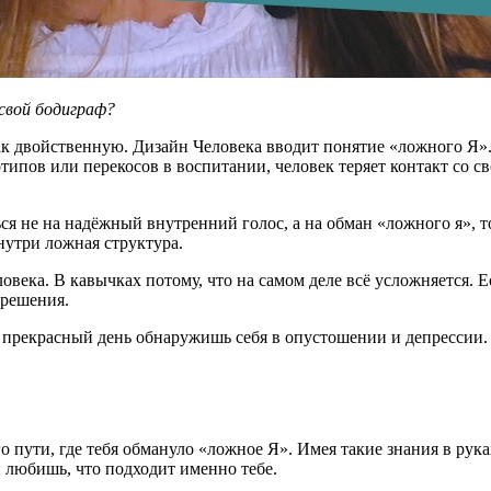
 свой бодиграф?
ак двойственную. Дизайн Человека вводит понятие «ложного Я».
типов или перекосов в воспитании, человек теряет контакт со с
ся не на надёжный внутренний голос, а на обман «ложного я», т
нутри ложная структура.
века. В кавычках потому, что на самом деле всё усложняется. 
 решения.
 прекрасный день обнаружишь себя в опустошении и депрессии. П
го пути, где тебя обмануло «ложное Я». Имея такие знания в рук
ы любишь, что подходит именно тебе.