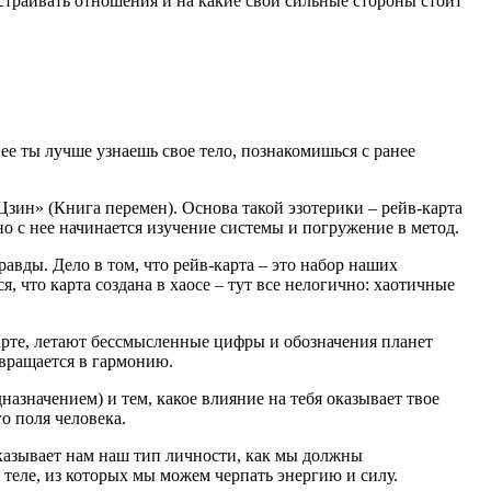
ыстраивать отношения и на какие свои сильные стороны стоит
!
ее ты лучше узнаешь свое тело, познакомишься с ранее
Цзин» (Книга перемен). Основа такой эзотерики – рейв-карта
о с нее начинается изучение системы и погружение в метод.
равды. Дело в том, что рейв-карта – это набор наших
, что карта создана в хаосе – тут все нелогично: хаотичные
 карте, летают бессмысленные цифры и обозначения планет
евращается в гармонию.
назначением) и тем, какое влияние на тебя оказывает твое
о поля человека.
казывает нам наш тип личности, как мы должны
теле, из которых мы можем черпать энергию и силу.