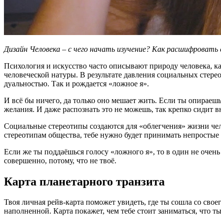
Дизайн Человека – с чего начать изучение? Как расшифровать
Психология и искусство часто описывают природу человека, к
человеческой натуры. В результате давления социальных стерео
дуальностью. Так и рождается «ложное я».
И всё бы ничего, да только оно мешает жить. Если ты опираешь
желания. И даже распознать это не можешь, так крепко сидит в
Социальные стереотипы создаются для «облегчения» жизни чело
стереотипам общества, тебе нужно будет принимать непростые
Если же ты поддаёшься голосу «ложного я», то в один не очень
совершенно, потому, что не твоё.
Карта планетарного транзита
Твоя личная рейв-карта поможет увидеть, где ты сошла со свое
наполненной. Карта покажет, чем тебе стоит заниматься, что т