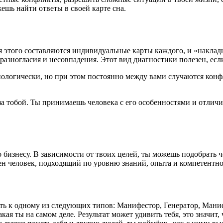
ешь найти ответы в своей карте сна.
 этого составляются индивидуальные карты каждого, и «накладыв
 разногласия и несовпадения. Этот вид диагностики полезен, ес
ологически, но при этом постоянно между вами случаются конф
 за тобой. Ты принимаешь человека с его особенностями и отличи
бизнесу. В зависимости от твоих целей, ты можешь подобрать че
ен человек, подходящий по уровню знаний, опыта и компетентно
ь к одному из следующих типов: Манифестор, Генератор, Мани
акая ты на самом деле. Результат может удивить тебя, это значит