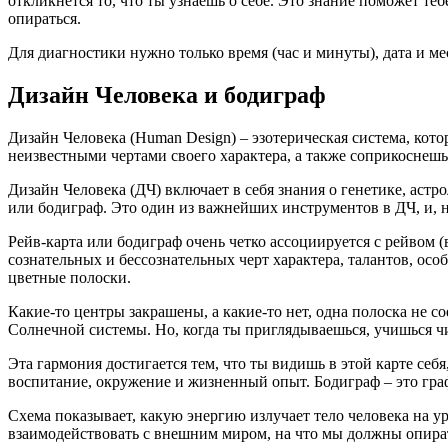
откликнется то, что ты узнаешь о себе. Это знание поможет те
опираться.
Для диагностики нужно только время (час и минуты), дата и ме
Дизайн Человека и бодиграф
Дизайн Человека (Human Design) – эзотерическая система, кото
неизвестными чертами своего характера, а также соприкоснешь
Дизайн Человека (ДЧ) включает в себя знания о генетике, астр
или бодиграф. Это один из важнейших инструментов в ДЧ, и, н
Рейв-карта или бодиграф очень четко ассоциируется с рейвом (
сознательных и бессознательных черт характера, талантов, особ
цветные полоски.
Какие-то центры закрашены, а какие-то нет, одна полоска не с
Солнечной системы. Но, когда ты приглядываешься, учишься чит
Эта гармония достигается тем, что ты видишь в этой карте себ
воспитание, окружение и жизненный опыт. Бодиграф – это граф
Схема показывает, какую энергию излучает тело человека на 
взаимодействовать с внешним миром, на что мы должны опирать