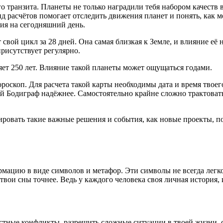
го транзита. Планеты не только наградили тебя набором качеств
вид расчётов помогает отследить движения планет и понять, как 
ния на сегодняшний день.
свой цикл за 28 дней. Она самая близкая к Земле, и влияние её
присутствует регулярно.
ляет 250 лет. Влияние такой планеты может ощущаться годами.
ороскоп. Для расчета такой карты необходимы дата и время тво
й Бодиграф надёжнее. Самостоятельно крайне сложно трактовать 
ровать такие важные решения и события, как новые проекты, по
рмацию в виде символов и метафор. Эти символы не всегда легко 
твои сны точнее. Ведь у каждого человека своя личная история,
стные конфликты, разрешить сложные ситуации в твоей жизни, 