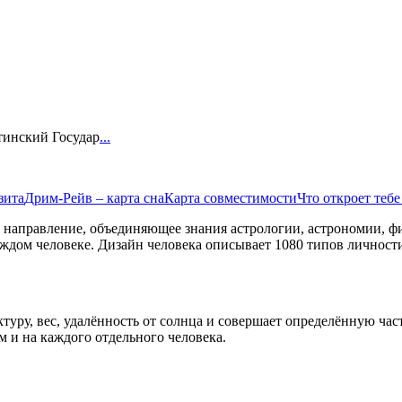
тинский Государ
...
зита
Дрим-Рейв – карта сна
Карта совместимости
Что откроет тебе
о направление, объединяющее знания астрологии, астрономии, ф
ждом человеке. Дизайн человека описывает 1080 типов личност
ктуру, вес, удалённость от солнца и совершает определённую ча
м и на каждого отдельного человека.