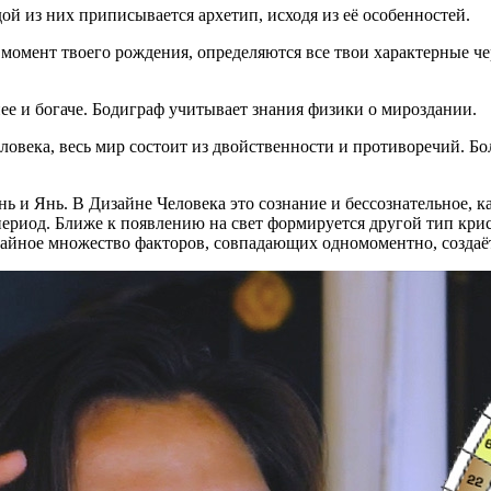
ой из них приписывается архетип, исходя из её особенностей.
 момент твоего рождения, определяются все твои характерные ч
нее и богаче. Бодиграф учитывает знания физики о мироздании.
еловека, весь мир состоит из двойственности и противоречий. Б
 и Янь. В Дизайне Человека это сознание и бессознательное, ка
ериод. Ближе к появлению на свет формируется другой тип крис
чайное множество факторов, совпадающих одномоментно, создаё