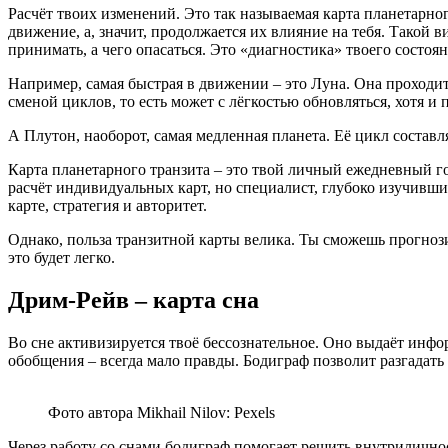
Расчёт твоих изменений. Это так называемая карта планетарно
движение, а, значит, продолжается их влияние на тебя. Такой 
принимать, а чего опасаться. Это «диагностика» твоего состоя
Например, самая быстрая в движении – это Луна. Она проходит 
сменой циклов, то есть может с лёгкостью обновляться, хотя и 
А Плутон, наоборот, самая медленная планета. Её цикл состав
Карта планетарного транзита – это твой личный ежедневный г
расчёт индивидуальных карт, но специалист, глубоко изучивши
карте, стратегия и авторитет.
Однако, польза транзитной карты велика. Ты сможешь прогнози
это будет легко.
Дрим-Рейв – карта сна
Во сне активизируется твоё бессознательное. Оно выдаёт инфо
обобщения – всегда мало правды. Бодиграф позволит разгадать 
Фото автора Mikhail Nilov: Pexels
Через работу со снами бодиграф помогает решить внутрилично