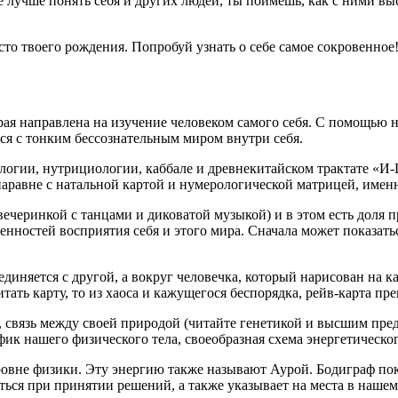
бе лучше понять себя и других людей, ты поймёшь, как с ними в
сто твоего рождения. Попробуй узнать о себе самое сокровенное
рая направлена на изучение человеком самого себя. С помощью н
ся с тонким бессознательным миром внутри себя.
ологии, нутрициологии, каббале и древнекитайском трактате «И-
аравне с натальной картой и нумерологической матрицей, именн
вечеринкой с танцами и диковатой музыкой) и в этом есть доля п
енностей восприятия себя и этого мира. Сначала может показаться
оединяется с другой, а вокруг человечка, который нарисован на
ать карту, то из хаоса и кажущегося беспорядка, рейв-карта пр
я, связь между своей природой (читайте генетикой и высшим пред
ик нашего физического тела, своеобразная схема энергетическог
уровне физики. Эту энергию также называют Аурой. Бодиграф по
ся при принятии решений, а также указывает на места в нашем 