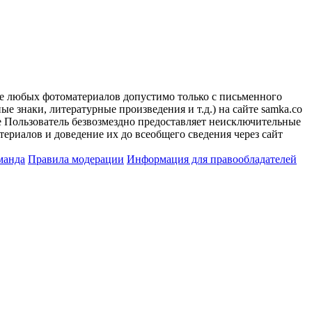
ие любых фотоматериалов допустимо только с письменного
 знаки, литературные произведения и т.д.) на сайте samka.co
 Пользователь безвозмездно предоставляет неисключительные
ериалов и доведение их до всеобщего сведения через сайт
манда
Правила модерации
Информация для правообладателей