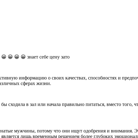
 😀 😀 😀 😀 знает себе цену зато
ивную информацию о своих качествах, способностях и предпочт
различных сферах жизни.
ы сходила в зал или начала правильно питаться, вместо того, ч
натые мужчины, потому что они ищут одобрения и внимания. Э
е является лишь временным решением более глубоких эмоционал