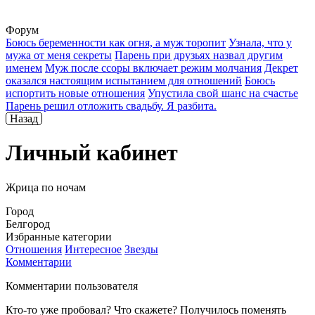
Форум
Боюсь беременности как огня, а муж торопит
Узнала, что у
мужа от меня секреты
Парень при друзьях назвал другим
именем
Муж после ссоры включает режим молчания
Декрет
оказался настоящим испытанием для отношений
Боюсь
испортить новые отношения
Упустила свой шанс на счастье
Парень решил отложить свадьбу. Я разбита.
Назад
Личный кабинет
Жрица по ночам
Город
Белгород
Избранные категории
Отношения
Интересное
Звезды
Комментарии
Комментарии пользователя
Кто-то уже пробовал? Что скажете? Получилось поменять