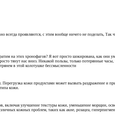
вно всегда проявляются, с этим вообще ничего не поделать, Так 
 тратим на этих хронофагов? Я вот просто шокирована, как они
просто тянут нас вниз. Никакой пользы, только потерянные часы,
астрянем в этой колотушке бессмысленности
у. Перегрузка кожи продуктами может вызвать раздражение и пр
типа кожи.
ов, включая улучшение текстуры кожи, уменьшение морщин, осве
зличных кожных проблем, таких как акне, розацеа, гиперпигмен