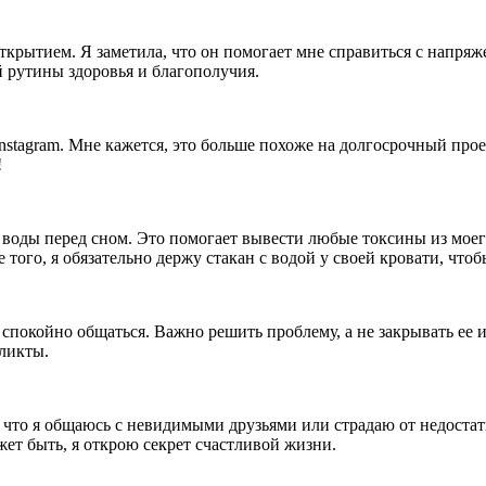
ткрытием. Я заметила, что он помогает мне справиться с напря
й рутины здоровья и благополучия.
 Instagram. Мне кажется, это больше похоже на долгосрочный пр
!
воды перед сном. Это помогает вывести любые токсины из моего 
 того, я обязательно держу стакан с водой у своей кровати, что
 спокойно общаться. Важно решить проблему, а не закрывать ее 
ликты.
 что я общаюсь с невидимыми друзьями или страдаю от недостатк
жет быть, я открою секрет счастливой жизни.