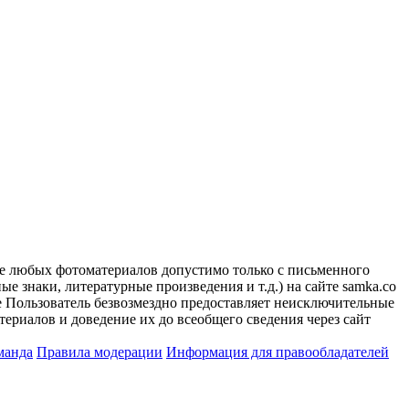
ие любых фотоматериалов допустимо только с письменного
 знаки, литературные произведения и т.д.) на сайте samka.co
 Пользователь безвозмездно предоставляет неисключительные
ериалов и доведение их до всеобщего сведения через сайт
манда
Правила модерации
Информация для правообладателей