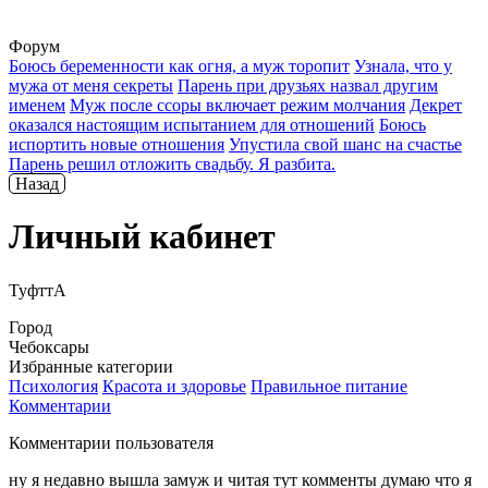
Форум
Боюсь беременности как огня, а муж торопит
Узнала, что у
мужа от меня секреты
Парень при друзьях назвал другим
именем
Муж после ссоры включает режим молчания
Декрет
оказался настоящим испытанием для отношений
Боюсь
испортить новые отношения
Упустила свой шанс на счастье
Парень решил отложить свадьбу. Я разбита.
Назад
Личный кабинет
ТуфттА
Город
Чебоксары
Избранные категории
Психология
Красота и здоровье
Правильное питание
Комментарии
Комментарии пользователя
ну я недавно вышла замуж и читая тут комменты думаю что я