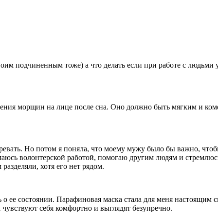
 своим подчиненным тоже) а что делать если при работе с людьми
ления морщин на лице после сна. Оно должно быть мягким и ко
горевать. Но потом я поняла, что моему мужу было бы важно, чт
маюсь волонтерской работой, помогаю другим людям и стремлюсь 
разделяли, хотя его нет рядом.
ь о ее состоянии. Парафиновая маска стала для меня настоящим с
а чувствуют себя комфортно и выглядят безупречно.