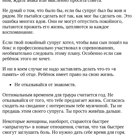
ним, ждать знака или мысленно просить совета.
Не думай о том, что было бы, если бы супруг был бы жив и
рядом. Не пытайся сделать всё так, как мог бы сделать он. Это
ошибка многих вдов. Они не могут отпустить покойного,
пытаются прожить его жизнь, цепляются за каждое
воспоминание.
Если твой покойный супруг хотел, чтобы ваш сын пошёл на
бокс и профессионально участвовал в соревнованиях,
необязательно следовать этому плану. Особенно если сам
ребёнок этого не хочет.
И ни в коем случае не надо заставлять делать что-то «в
память» об отце. Ребёнок имеет право на свою жизнь.
Не отказывайся от знакомств.
Оптимальным временем для траура считается год. Не
отказывайся от того, что тебе предлагает жизнь. Согласись
сходить на свидание с интересным тебе мужчиной. Ты не
предашь этим своего супруга. Ты просто живёшь дальше.
Некоторые женщины, наоборот, стараются быстрее
«запрыгнуть» в новые отношения, считая, что так быстрее
смогут заглушить боль. Но нужно дать себе время для горя.