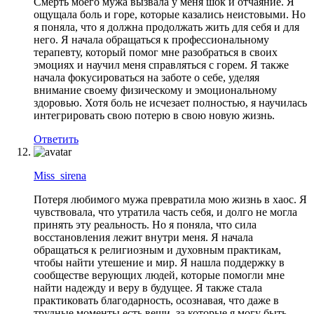
Смерть моего мужа вызвала у меня шок и отчаяние. Я
ощущала боль и горе, которые казались неистовыми. Но
я поняла, что я должна продолжать жить для себя и для
него. Я начала обращаться к профессиональному
терапевту, который помог мне разобраться в своих
эмоциях и научил меня справляться с горем. Я также
начала фокусироваться на заботе о себе, уделяя
внимание своему физическому и эмоциональному
здоровью. Хотя боль не исчезает полностью, я научилась
интегрировать свою потерю в свою новую жизнь.
Ответить
Miss_sirena
Потеря любимого мужа превратила мою жизнь в хаос. Я
чувствовала, что утратила часть себя, и долго не могла
принять эту реальность. Но я поняла, что сила
восстановления лежит внутри меня. Я начала
обращаться к религиозным и духовным практикам,
чтобы найти утешение и мир. Я нашла поддержку в
сообществе верующих людей, которые помогли мне
найти надежду и веру в будущее. Я также стала
практиковать благодарность, осознавая, что даже в
трудные моменты есть вещи, за которые я могу быть