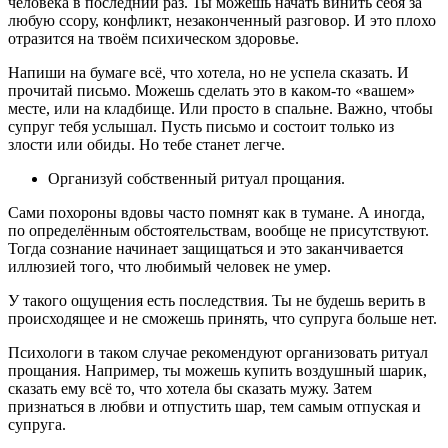
человека в последний раз. Ты можешь начать винить себя за
любую ссору, конфликт, незаконченный разговор. И это плохо
отразится на твоём психическом здоровье.
Напиши на бумаге всё, что хотела, но не успела сказать. И
прочитай письмо. Можешь сделать это в каком-то «вашем»
месте, или на кладбище. Или просто в спальне. Важно, чтобы
супруг тебя услышал. Пусть письмо и состоит только из
злости или обиды. Но тебе станет легче.
Организуй собственный ритуал прощания.
Сами похороны вдовы часто помнят как в тумане. А иногда,
по определённым обстоятельствам, вообще не присутствуют.
Тогда сознание начинает защищаться и это заканчивается
иллюзией того, что любимый человек не умер.
У такого ощущения есть последствия. Ты не будешь верить в
происходящее и не сможешь принять, что супруга больше нет.
Психологи в таком случае рекомендуют организовать ритуал
прощания. Например, ты можешь купить воздушный шарик,
сказать ему всё то, что хотела бы сказать мужу. Затем
признаться в любви и отпустить шар, тем самым отпуская и
супруга.