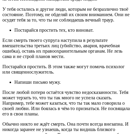
У тебя остались и другие люди, которым не безразлично твоё
состояние. Поэтому, не обделяй их своим вниманием. Они не
осудят тебя за то, что ты не соблюдаешь вечный траур.
Постарайся простить тех, кто виноват.
Если смерть твоего супруга наступила в результате
вмешательства третьих лиц (убийство, авария, врачебная
ошибка), оставь их правоохранительным органам. Не лезь
сама и не строй планов мести.
Постарайся простить. В этом также могут помочь психолог
или священнослужитель.
Напиши письмо мужу.
После любой потери остаётся чувство недосказанности. Тебя
может терзать то, что ты так много не успела сказать.
Например, тебе может казаться, что ты так мало говорила о
своей любви. Или боялась в чём-то признаться. Не посвящала
его в свои планы.
Обычно никто не ждёт смерть. Она почти всегда внезапна. И
никогда заранее не узнаешь, когда ты видишь близкого