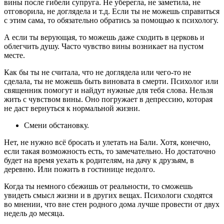
вины после гибели супруга. Не уберегла, не заметила, не
отговорила, не доглядела и т.д. Если ты не можешь справиться
с этим сама, то обязательно обратись за помощью к психологу.
А если ты верующая, то можешь даже сходить в церковь и
облегчить душу. Часто чувство вины возникает на пустом
месте.
Как бы ты не считала, что не доглядела или чего-то не
сделала, ты не можешь быть виновата в смерти. Психолог или
священник помогут и найдут нужные для тебя слова. Нельзя
жить с чувством вины. Оно погружает в депрессию, которая
не даст вернуться к нормальной жизни.
Смени обстановку.
Нет, не нужно всё бросать и улетать на Бали. Хотя, конечно,
если такая возможность есть, то замечательно. Но достаточно
будет на время уехать к родителям, на дачу к друзьям, в
деревню. Или пожить в гостинице недолго.
Когда ты немного сбежишь от реальности, то сможешь
увидеть смысл жизни и в других вещах. Психологи сходятся
во мнении, что вне стен родного дома лучше провести от двух
недель до месяца.