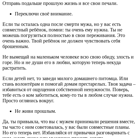
Отправь подальше прошлую жизнь и все свои печали.
Переключи своё внимание.
Если ты осталась одна после смерти мужа, но у вас есть
совместный ребёнок, помни: ты очень ему нужна. Ты не
можешь погрузиться полностью в свои переживания. Это
очень важно. Твой ребёнок не должен чувствовать себя
брошенным.
Не вымещай на маленьком человеке всю свою обиду, злость и
горе. Но и не души его в любви, которую теперь некуда
растратить.
Если детей нет, то заведи милого домашнего питомца. Или
стань волонтёрам и помогай домам престарелых. Твоя задача –
избавиться от ощущения собственной ненужности. Поверь,
тебе есть о ком заботиться, кому-то ты в любом случае нужна.
Просто оглянись вокруг.
Не живи прошлым.
Да, ты привыкла, что вы с мужем принимали решения вместе,
ты часто с ним советовалась, у вас были совместные планы.
Но его теперь нет. Избавляйся от привычки разговаривать с