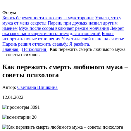
Форум
Боюсь беременности как огня, а муж торопит
Узнала, что у
мужа от меня секреты
Парень при друзьях назвал другим
именем
Муж после ссоры включает режим молчания
Декрет
оказался настоящим испытанием для отношений
Боюсь
испортить новые отношения
Упустила свой шанс на счастье
Парень решил отложить свадьбу. Я разбита.
Главная
-
Психология
-
Как пережить смерть любимого мужа
– советы психолога
Как пережить смерть любимого мужа –
советы психолога
Автор:
Светлана Шишкина
12.01.2022
3091
20