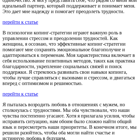
одиночество. Я могу представить себе, что рядом со мной мой
идеальный партнер, который поддерживает и понимает меня.
Это дает мне надежду и помогает преодолеть трудности.
перейти к статье
В психологии копинг-стратегии играют важную роль в
управлении стрессом и преодолении трудностей. Как
женщина, я осознаю, что эффективные копинг-стратегии
помогают мне сохранять эмоциональное благополучие и
адаптироваться к переменам. Моя характеристика включает в
себя использование позитивных методов, таких как практика
благодарности, укрепление социальных связей и поиск
поддержки. Я стремлюсь развивать свои навыки копинга,
чтобы лучше справляться с вызовами и стрессом, и двигаться
вперед с оптимизмом и решимостью.
перейти к статье
Я пыталась возродить любовь в отношениях с мужем, но
столкнулась с трудностями. Мы оба чувствовали, что наши
чувства постепенно угасают. Хотя я прилагала усилия, чтобы
исправить ситуацию, нам обоим было сложно найти общий
язык и пересмотреть наши приоритеты. В конечном итоге, мы
решили разойтись, чтобы оба могли найти счастье и
истинную любовь в будущем.