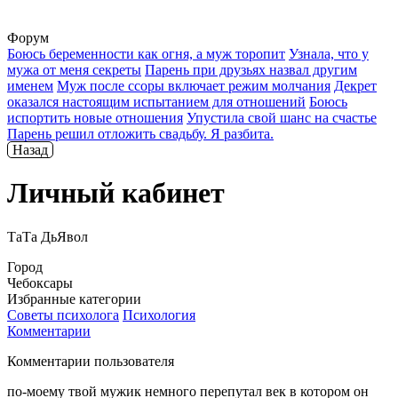
Форум
Боюсь беременности как огня, а муж торопит
Узнала, что у
мужа от меня секреты
Парень при друзьях назвал другим
именем
Муж после ссоры включает режим молчания
Декрет
оказался настоящим испытанием для отношений
Боюсь
испортить новые отношения
Упустила свой шанс на счастье
Парень решил отложить свадьбу. Я разбита.
Назад
Личный кабинет
ТаТа ДьЯвол
Город
Чебоксары
Избранные категории
Советы психолога
Психология
Комментарии
Комментарии пользователя
по-моему твой мужик немного перепутал век в котором он