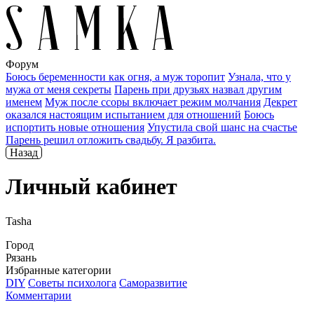
Форум
Боюсь беременности как огня, а муж торопит
Узнала, что у
мужа от меня секреты
Парень при друзьях назвал другим
именем
Муж после ссоры включает режим молчания
Декрет
оказался настоящим испытанием для отношений
Боюсь
испортить новые отношения
Упустила свой шанс на счастье
Парень решил отложить свадьбу. Я разбита.
Назад
Личный кабинет
Tasha
Город
Рязань
Избранные категории
DIY
Советы психолога
Саморазвитие
Комментарии