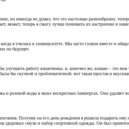
е, но никогда не думал, что это настолько разнообразно. теперь
ает, может, теперь я смогу лучше понимать их настроение и нам
гда я училась в университете. Мы часто гуляли вместе и общали
ах на будущее.
обы улучшить работу кишечника. и, конечно же, кешью – это моя т
ь была бы скучной и проблематичной. вот такая простая и вкусн
ка и розовой воды в моих воскресных памперсах. Она удаляет вс
 питания. Поэтому на его день рождения я решила подарить ем
ния здоровых смузи и набор спортивной одежды. Он был приятно