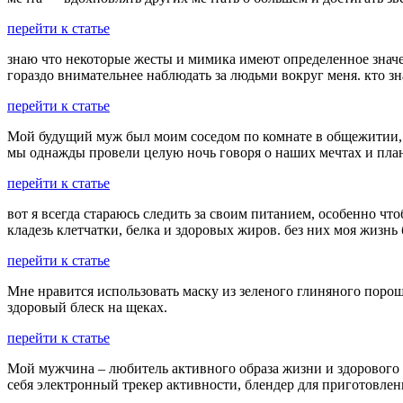
перейти к статье
знаю что некоторые жесты и мимика имеют определенное значени
гораздо внимательнее наблюдать за людьми вокруг меня. кто зн
перейти к статье
Мой будущий муж был моим соседом по комнате в общежитии, ко
мы однажды провели целую ночь говоря о наших мечтах и план
перейти к статье
вот я всегда стараюсь следить за своим питанием, особенно чт
кладезь клетчатки, белка и здоровых жиров. без них моя жизн
перейти к статье
Мне нравится использовать маску из зеленого глиняного порош
здоровый блеск на щеках.
перейти к статье
Мой мужчина – любитель активного образа жизни и здорового
себя электронный трекер активности, блендер для приготовле