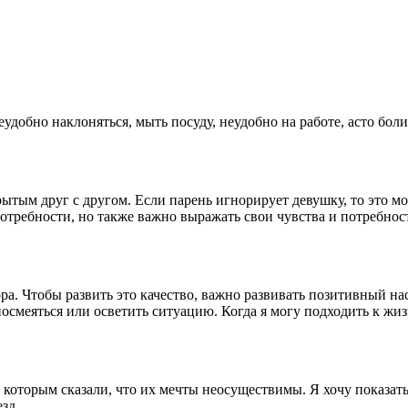
добно наклоняться, мыть посуду, неудобно на работе, асто боли
ытым друг с другом. Если парень игнорирует девушку, то это м
отребности, но также важно выражать свои чувства и потребнос
ра. Чтобы развить это качество, важно развивать позитивный н
м посмеяться или осветить ситуацию. Когда я могу подходить к 
 которым сказали, что их мечты неосуществимы. Я хочу показать,
зд.