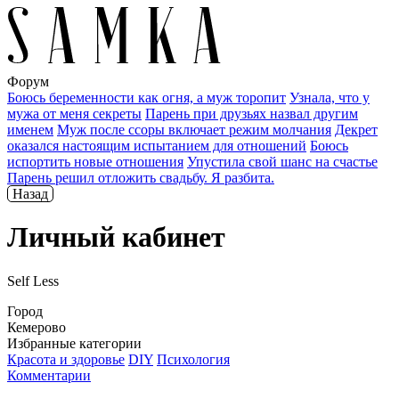
Форум
Боюсь беременности как огня, а муж торопит
Узнала, что у
мужа от меня секреты
Парень при друзьях назвал другим
именем
Муж после ссоры включает режим молчания
Декрет
оказался настоящим испытанием для отношений
Боюсь
испортить новые отношения
Упустила свой шанс на счастье
Парень решил отложить свадьбу. Я разбита.
Назад
Личный кабинет
Self Less
Город
Кемерово
Избранные категории
Красота и здоровье
DIY
Психология
Комментарии