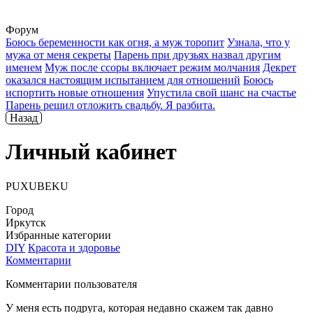
Форум
Боюсь беременности как огня, а муж торопит
Узнала, что у
мужа от меня секреты
Парень при друзьях назвал другим
именем
Муж после ссоры включает режим молчания
Декрет
оказался настоящим испытанием для отношений
Боюсь
испортить новые отношения
Упустила свой шанс на счастье
Парень решил отложить свадьбу. Я разбита.
Назад
Личный кабинет
PUXUBEKU
Город
Иркутск
Избранные категории
DIY
Красота и здоровье
Комментарии
Комментарии пользователя
У меня есть подруга, которая недавно скажем так давно