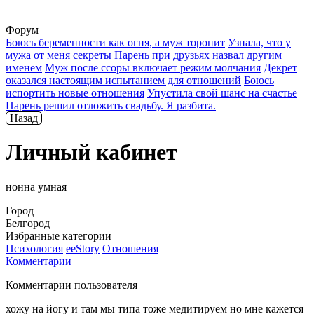
Форум
Боюсь беременности как огня, а муж торопит
Узнала, что у
мужа от меня секреты
Парень при друзьях назвал другим
именем
Муж после ссоры включает режим молчания
Декрет
оказался настоящим испытанием для отношений
Боюсь
испортить новые отношения
Упустила свой шанс на счастье
Парень решил отложить свадьбу. Я разбита.
Назад
Личный кабинет
нонна умная
Город
Белгород
Избранные категории
Психология
ееStory
Отношения
Комментарии
Комментарии пользователя
хожу на йогу и там мы типа тоже медитируем но мне кажется