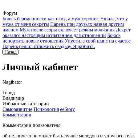
Форум
Боюсь беременности как огня, а муж торопит
Узнала, что у
мужа от меня секреты
Парень при друзьях назвал другим
именем
Муж после ссоры включает режим молчания
Декрет
оказался настоящим испытанием для отношений
Боюсь
испортить новые отношения
Упустила свой шанс на счастье
Парень решил отложить свадьбу. Я разбита.
Назад
Личный кабинет
Nagibator
Город
Владимир
Избранные категории
Саморазвитие
Психология
ееStory
Комментарии
Комментарии пользователя
ой не. ничего не может быть лучше молодого и упругого тела.