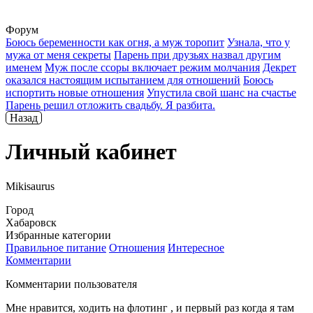
Форум
Боюсь беременности как огня, а муж торопит
Узнала, что у
мужа от меня секреты
Парень при друзьях назвал другим
именем
Муж после ссоры включает режим молчания
Декрет
оказался настоящим испытанием для отношений
Боюсь
испортить новые отношения
Упустила свой шанс на счастье
Парень решил отложить свадьбу. Я разбита.
Назад
Личный кабинет
Mikisaurus
Город
Хабаровск
Избранные категории
Правильное питание
Отношения
Интересное
Комментарии
Комментарии пользователя
Мне нравится, ходить на флотинг , и первый раз когда я там