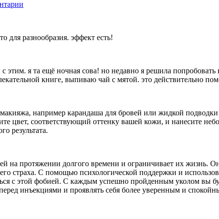
нтарии
то для разнообразия. эффект есть!
 с этим. я та ещё ночная сова! но недавно я решила попробовать
екательной книге, выпиваю чай с мятой. это действительно помо
акияжа, например карандаша для бровей или жидкой подводки д
ите цвет, соответствующий оттенку вашей кожи, и нанесите неб
го результата.
ей на протяжении долгого времени и ограничивает их жизнь. О
его страха. С помощью психологической поддержки и использова
ся с этой фобией. С каждым успешно пройденным уколом вы буд
 перед инъекциями и проявлять себя более уверенным и спокойн