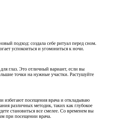
 новый подход: создала себе ритуал перед сном.
гает успокоиться и угомониться к ночи.
ля глаз. Это отличный вариант, если вы
ольшие точки на нужные участки. Растушуйте
ни избегают посещения врача и откладываю
ния различных методик, таких как глубокое
ете становиться все смелее. Со временем вы
ым при посещении врача.