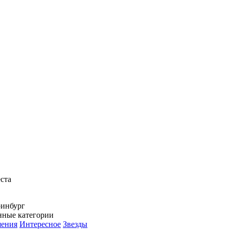
ста
ринбург
нные категории
ения
Интересное
Звезды