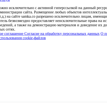
можно исключительно с активной гиперссылкой на данный ресур
дминистрации сайта. Размещение любых объектов интеллектуальн
т.д.) на сайте samka.co разрешено исключительно лицам, имеющ
тель безвозмездно предоставляет неисключительные права на ис
едений, а также на демонстрацию материалов и доведение их до 
ых сетях.
кое соглашение
Согласие на обработку персональных данных
О п
спользования cookie-файлов