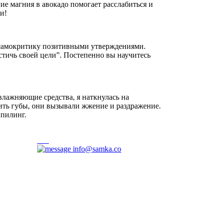
е магния в авокадо помогает расслабиться и
и!
 самокритику позитивными утверждениями.
остичь своей цели”. Постепенно вы научитесь
влажняющие средства, я наткнулась на
нить губы, они вызывали жжение и раздражение.
 пилинг.
info@samka.co