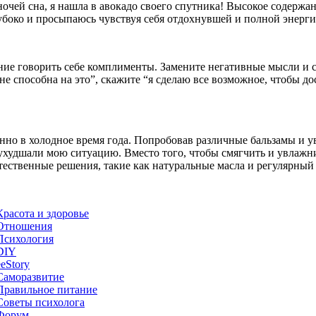
ей сна, я нашла в авокадо своего спутника! Высокое содержани
убоко и просыпаюсь чувствуя себя отдохнувшей и полной энерги
ние говорить себе комплименты. Замените негативные мысли и
 не способна на это”, скажите “я сделаю все возможное, чтобы д
енно в холодное время года. Попробовав различные бальзамы и у
о ухудшали мою ситуацию. Вместо того, чтобы смягчить и увлаж
тественные решения, такие как натуральные масла и регулярный
Красота и здоровье
Отношения
Психология
DIY
ееStory
Саморазвитие
Правильное питание
Советы психолога
Форум